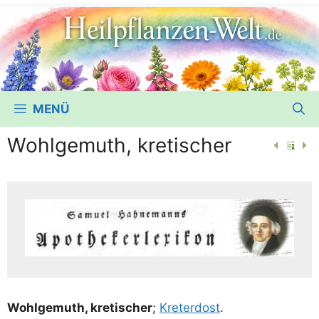
MENÜ
Wohlgemuth, kretischer
Wohl­ge­muth, kre­ti­scher
;
Kre­ter­dost
.