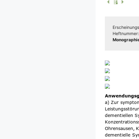
Erschei­nungs­
Heft­num­mer
Mono­gra­phie