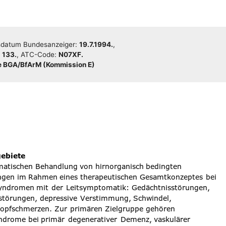
da­tum Bun­des­an­zei­ger:
19.7.1994.
,
:
133.
, ATC-Code:
N07XF.
 BGA/​​BfArM (Kom­mis­si­on E)