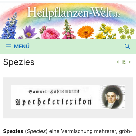
MENÜ
Spezies
Spe­zi­es
(
Spe­ci­es
) eine Ver­mi­schung meh­re­rer, gröb­