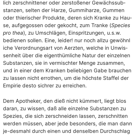
lich zer­schnit­te­ner oder zer­sto­ße­ner Gewächs­sub­
stan­zen, sel­ten der Har­ze, Gum­mi­har­ze, Gum­men
oder thie­r­i­scher Pro­duk­te, deren sich Kran­ke zu Hau­
se, auf­ge­gos­sen oder gekocht, zum Tran­ke (
Spe­ci­es
pro thea
), zu Umschlä­gen, Ein­sprit­zun­gen, u.s.w.
bedie­nen sol­len. Eine, lei­der! nur noch all­zu gewöhn­l
i­che Ver­ord­nungs­art von Aerz­ten, wel­che in Unwis­
sen­heit über die eigent­hüm­li­che Natur der ein­zel­nen
Sub­stan­zen, sie in ver­misch­ter Men­ge zusam­men,
und in einer dem Kran­ken belie­bi­gen Gabe brau­chen
zu las­sen nicht erro­then, um die höchs­te Staf­fel der
Empi­rie des­to sich­rer zu erreichen.
Dem Apo­the­ker, den dieß nicht küm­mert, liegt blos
dar­an, zu wis­sen, daß alle ein­zel­ne Sub­stan­zen zu
Spe­zi­es, die sich zer­schnei­den las­sen, zer­schnit­ten
wer­den müs­sen, aber jede beson­ders, die man dann
je-des­mahl durch einen und den­sel­ben Durch­schlag