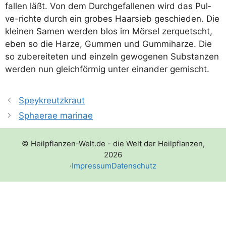
fal­len läßt. Von dem Durch­ge­fal­le­nen wird das Pul­
ve-rich­te durch ein gro­bes Haar­sieb geschie­den. Die
klei­nen Samen wer­den blos im Mör­sel zer­quetscht,
eben so die Har­ze, Gum­men und Gum­mi­har­ze. Die
so zube­rei­te­ten und ein­zeln gewo­ge­nen Sub­stan­zen
wer­den nun gleich­för­mig unter ein­an­der gemischt.
Speykreutzkraut
Sphaerae marinae
© Heilpflanzen-Welt.de - die Welt der Heilpflanzen,
2026
·
Impressum
Datenschutz