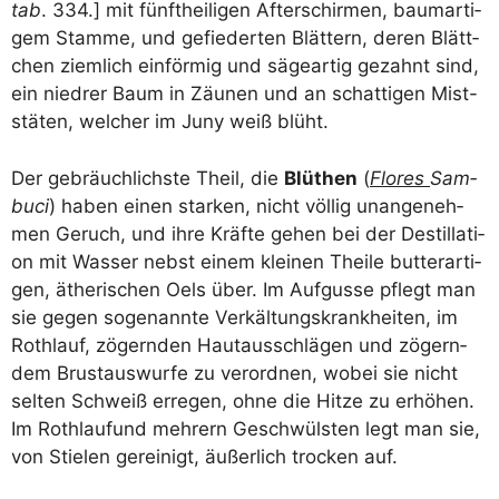
tab
. 334.] mit fünft­hei­li­gen After­schir­men, baum­ar­ti­
gem Stam­me, und gefie­der­ten Blät­tern, deren Blätt­
chen ziem­lich ein­för­mig und säge­ar­tig gezahnt sind,
ein nied­rer Baum in Zäu­nen und an schat­ti­gen Mist-
stä­ten, wel­cher im Juny weiß blüht.
Der gebräuch­lichs­te Theil, die
Blüt­hen
(
Flo­res
Sam­
bu­ci
) haben einen star­ken, nicht völ­lig unan­ge­neh­
men Geruch, und ihre Kräf­te gehen bei der Destil­la­ti­
on mit Was­ser nebst einem klei­nen Thei­le but­ter­ar­ti­
gen, äthe­ri­schen Oels über. Im Auf­gus­se pflegt man
sie gegen soge­nann­te Ver­käl­tungs­krank­hei­ten, im
Roth­lauf, zögern­den Haut­aus­schlä­gen und zögern­
dem Brust­aus­wur­fe zu ver­ord­nen, wobei sie nicht
sel­ten Schweiß erre­gen, ohne die Hit­ze zu erhö­hen.
Im Roth­lau­fund meh­rern Geschwüls­ten legt man sie,
von Stie­len gerei­nigt, äußer­lich tro­cken auf.