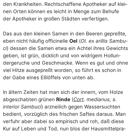
den Krank­hei­ten. Recht­schaf­fe­ne Apo­the­ker auf klei­
nen Orten kön­nen es leicht in Men­ge zum Behu­fe
der Apo­the­ker in gro­ßen Städ­ten verfertigen.
Das aus den klei­nen Samen in den Bee­ren gepreß­te,
eben nicht häu­fig offi­ci­nel­le
Oel
(
Ol. ex aril­lis Sam­bu­
ci
) des­sen die Samen etwa ein Ach­tel ihres Gewichts
geben, ist grün, dick­lich und von wid­ri­gem Hol­lun­
der­ge­ru­che und Geschma­cke. Wenn es gut und ohne
viel Hit­ze aus­ge­preßt wor­den, so führt es schon in
der Gabe eines Eßlöf­fels von unten ab.
In ältern Zei­ten hat man sich der innern, vom Hol­ze
abge­schab­ten grü­nen
Rin­de
(
Cort
. media­nus, s.
inte­ri­or Sam­bu­ci
) arz­nei­lich gegen Was­ser­such­ten
bedient, vor­züg­lich des fri­schen Saf­tes dar­aus. Man
ver­fuhr aber dabei so empi­risch und roh, daß die­se
Kur auf Leben und Tod, nun blos der Haus­mit­tel­pra­