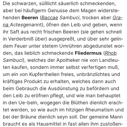
Die schwar­zen, süß­licht säu­er­lich schme­cken­den,
aber bei häu­fi­germ Genus­se dem Magen wider­ste­
hen­den
Bee­ren
(
Bac­cae
Sam­bu­ci
, tro­cken aber
Gra­
na
Actes
genannt), öfnen den Leib und geben, wenn
ihr Saft aus recht fri­schen Bee­ren (sie gehen schnell
in Ver­derb­niß über) aus­ge­preßt, und über sehr gelin­
dem Feu­er unter ste­tem Umrüh­ren abge­duns­tet wor­
den, das lieb­lich schme­cken­de
Flie­der­mus
(
Rhob
Sam­bu­ci
), wel­ches der Apo­the­ker nie von Land­leu­
ten kau­fen, son­dern immer selbst ver­fer­ti­gen muß,
um ein von Kup­fert­hei­len frei­es, unbränz­lich­tes und
kräf­ti­ges Pro­dukt zu erhal­ten, wel­ches dann auch
beim Gebrauch die Aus­düns­tung zu beför­dern und
den Leib zu eröf­nen pflegt, und wie man behaup­tet
in den Ue-beln, woge­gen die Blüt­hen dien­lich erach­
tet wer­den, so wie auch im hit­zi­gen Rheu­ma­tism und
bei der Bräu­ne dien­lich seyn soll. Der gemei­ne Mann
braucht es als Haus­mit­tel in fast allen ihm zusto­ßen­