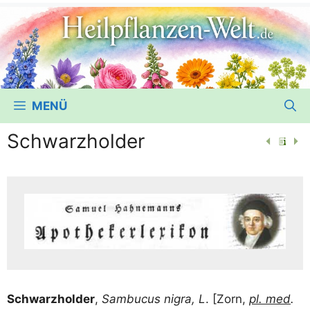
MENÜ
Schwarzholder
Schwarz­hol­der
,
Sam­bu­cus nigra, L
. [Zorn,
pl. med
.