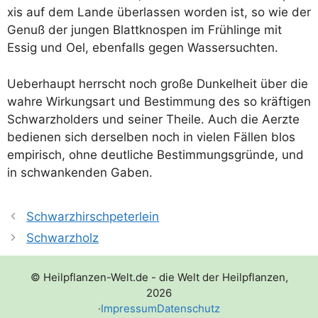
xis auf dem Lan­de über­las­sen wor­den ist, so wie der
Genuß der jun­gen Blatt­knos­pen im Früh­lin­ge mit
Essig und Oel, eben­falls gegen Wassersuchten.
Ueber­haupt herrscht noch gro­ße Dun­kel­heit über die
wah­re Wir­kungs­art und Bestim­mung des so kräf­ti­gen
Schwarz­hol­ders und sei­ner Thei­le. Auch die Aerz­te
bedie­nen sich der­sel­ben noch in vie­len Fäl­len blos
empi­risch, ohne deut­li­che Bestim­mungs­grün­de, und
in schwan­ken­den Gaben.
Schwarzhirschpeterlein
Schwarzholz
© Heilpflanzen-Welt.de - die Welt der Heilpflanzen,
2026
·
Impressum
Datenschutz