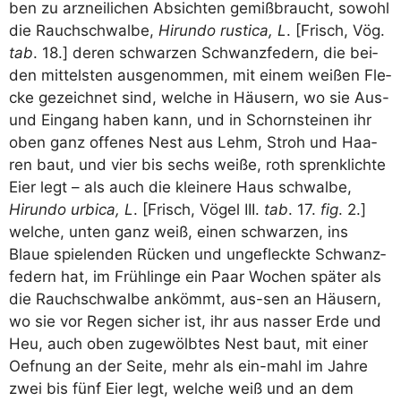
ben zu arz­nei­li­chen Absich­ten gemiß­braucht, sowohl
die Rauch­schwal­be,
Hirundo rusti­ca, L
. [Frisch, Vög.
tab
. 18.] deren schwar­zen Schwanz­fe­dern, die bei­
den mit­tel­sten aus­ge­nom­men, mit einem wei­ßen Fle­
cke gezeich­net sind, wel­che in Häu­sern, wo sie Aus-
und Ein­gang haben kann, und in Schorn­stei­nen ihr
oben ganz offe­nes Nest aus Lehm, Stroh und Haa­
ren baut, und vier bis sechs wei­ße, roth sprenk­lich­te
Eier legt – als auch die klei­ne­re Haus schwal­be,
Hirundo urbica, L
. [Frisch, Vögel III.
tab
. 17.
fig
. 2.]
wel­che, unten ganz weiß, einen schwar­zen, ins
Blaue spie­len­den Rücken und unge­fleck­te Schwanz­
fe­dern hat, im Früh­lin­ge ein Paar Wochen spä­ter als
die Rauch­schwal­be ankömmt, aus-sen an Häu­sern,
wo sie vor Regen sicher ist, ihr aus nas­ser Erde und
Heu, auch oben zuge­wölb­tes Nest baut, mit einer
Oef­nung an der Sei­te, mehr als ein-mahl im Jah­re
zwei bis fünf Eier legt, wel­che weiß und an dem