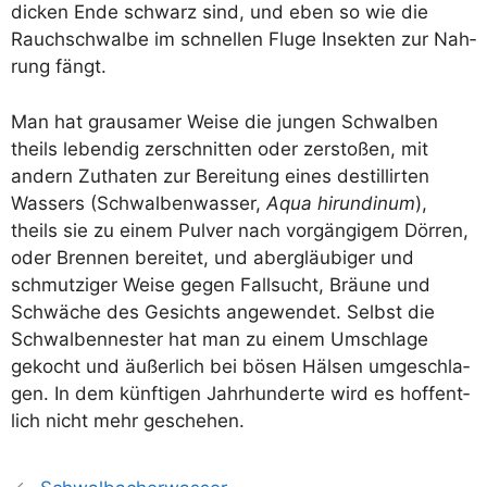
dicken Ende schwarz sind, und eben so wie die
Rauch­schwal­be im schnel­len Flu­ge Insek­ten zur Nah­
rung fängt.
Man hat grau­sa­mer Wei­se die jun­gen Schwal­ben
theils leben­dig zer­schnit­ten oder zer­sto­ßen, mit
andern Zut­ha­ten zur Berei­tung eines destil­lir­ten
Was­sers (Schwal­ben­was­ser,
Aqua hirun­dinum
),
theils sie zu einem Pul­ver nach vor­gän­gi­gem Dör­ren,
oder Bren­nen berei­tet, und aber­gläu­bi­ger und
schmut­zi­ger Wei­se gegen Fall­sucht, Bräu­ne und
Schwä­che des Gesichts ange­wen­det. Selbst die
Schwal­ben­nes­ter hat man zu einem Umschla­ge
gekocht und äußer­lich bei bösen Häl­sen umge­schla­
gen. In dem künf­ti­gen Jahr­hun­der­te wird es hof­fent­
lich nicht mehr geschehen.