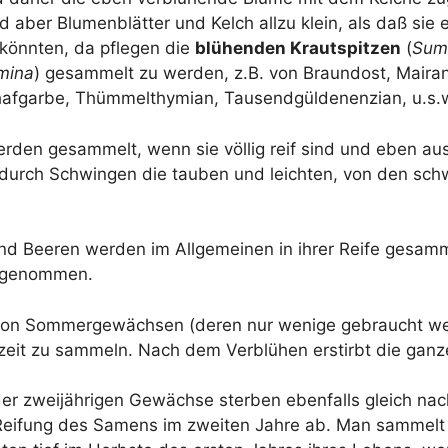
d aber Blu­men­blät­ter und Kelch all­zu klein, als daß sie 
könn­ten, da pfle­gen die
blü­hen­den Kraut­spit­zen
(
Sum­
mi­na
) gesam­melt zu wer­den, z.B. von Braun­d­ost, Mai­ran­
f­gar­be, Thüm­melt­hy­mi­an, Tau­send­gül­den­en­zi­an, u.s.
den gesam­melt, wenn sie völ­lig reif sind und eben aus­f
durch Schwin­gen die tau­ben und leich­ten, von den sch
nd Bee­ren wer­den im All­ge­mei­nen in ihrer Rei­fe gesam­
usgenommen.
von Som­mer­ge­wäch­sen (deren nur weni­ge gebraucht we
­zeit zu sam­meln. Nach dem Ver­blü­hen erstirbt die gan­z
er zwei­jäh­ri­gen Gewäch­se ster­ben eben­falls gleich nac
Rei­fung des Samens im zwei­ten Jah­re ab. Man sam­melt 