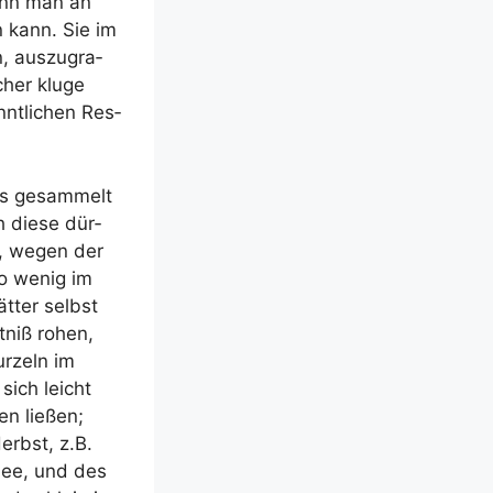
wenn man an
n kann. Sie im
, aus­zu­gra­
cher klu­ge
nt­li­chen Res­
rs gesam­melt
h die­se dür­
nd, wegen der
so wenig im
ät­ter selbst
­niß rohen,
r­zeln im
 sich leicht
n lie­ßen;
Herbst, z.B.
thee, und des