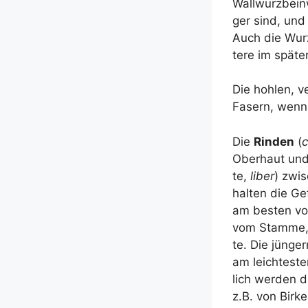
Wall­wurz­bein
ger sind, und 
Auch die Wur­ze
te­re im spä­te
Die hoh­len, v
Fasern, wenn s
Die
Rin­den
(
c
Ober­haut und 
te,
liber
) zwi­
hal­ten die Gef
am bes­ten von
vom Stam­me, d
te. Die jün­ge
am leich­tes­
lich wer­den 
z.B. von Bir­ke