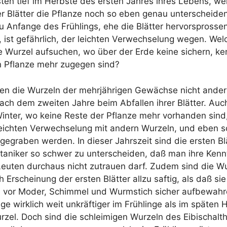
ten tief im Herbs­te des ers­ten Jah­res ihres Lebens, 
r Blät­ter die Pflan­ze noch so eben genau unter­schei­de
u Anfan­ge des Früh­lings, ehe die Blät­ter her­vor­spros­sen
 ist gefähr­lich, der leich­ten Ver­wech­se­lung wegen. Wel­
 Wur­zel auf­su­chen, wo über der Erde kei­ne sichern, ken
n Pflan­ze mehr zuge­gen sind?
en die Wur­zeln der mehr­jäh­ri­gen Gewäch­se nicht ande
ach dem zwei­ten Jah­re beim Abfal­len ihrer Blät­ter. Auc
in­ter, wo kei­ne Res­te der Pflan­ze mehr vor­han­den si
eich­ten Ver­wech­se­lung mit andern Wur­zeln, und eben 
­ge­gra­ben wer­den. In die­ser Jahrs­zeit sind die ers­ten Bl
ta­ni­ker so schwer zu unter­schei­den, daß man ihre Kennt
Leu­ten durch­aus nicht zutrau­en darf. Zudem sind die Wu
h Erschei­nung der ers­ten Blät­ter all­zu saf­tig, als daß sie
 vor Moder, Schim­mel und Wurm­stich sicher auf­be­wah­re
ge wirk­lich weit unkräf­ti­ger im Früh­lin­ge als im spä­ten 
ur­zel. Doch sind die schlei­mi­gen Wur­zeln des Eibi­schal