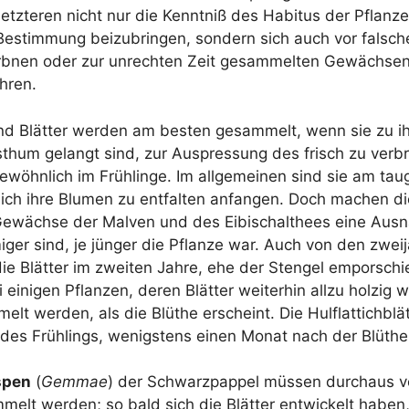
 letz­te­ren nicht nur die Kennt­niß des Habi­tus der Pflan­z
Bestim­mung bei­zu­brin­gen, son­dern sich auch vor fal­sc
dorb­nen oder zur unrech­ten Zeit gesam­mel­ten Gewäch­se
hren.
und Blät­ter wer­den am bes­ten gesam­melt, wenn sie zu i
hum gelangt sind, zur Aus­pres­sung des frisch zu ver­b
ewöhn­lich im Früh­lin­ge. Im all­ge­mei­nen sind sie am taug
ich ihre Blu­men zu ent­fal­ten anfan­gen. Doch machen die
 Gewäch­se der Mal­ven und des Eibi­schalthees eine Aus­
mi­ger sind, je jün­ger die Pflan­ze war. Auch von den zwei­jä
e Blät­ter im zwei­ten Jah­re, ehe der Sten­gel empor­schi
eini­gen Pflan­zen, deren Blät­ter wei­ter­hin all­zu hol­zig 
elt wer­den, als die Blü­t­he erscheint. Die Hul­flat­tich­blä
 des Früh­lings, wenigs­tens einen Monat nach der Blü­t­h
s­pen
(
Gem­mae
) der Schwarz­pap­pel müs­sen durch­aus vo
­melt wer­den; so bald sich die Blät­ter ent­wi­ckelt haben, 