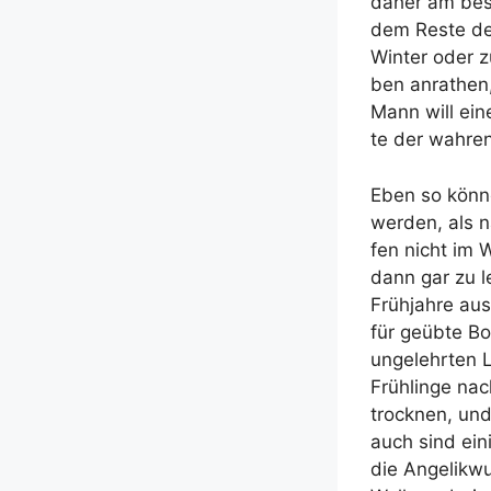
daher am bes­
dem Res­te de
Win­ter oder z
ben anra­then,
Mann will eine
te der wah­re
Eben so kön­n
wer­den, als n
fen nicht im W
dann gar zu l
Früh­jah­re aus
für geüb­te Bo
unge­lehr­ten 
Früh­lin­ge nac
trock­nen, und
auch sind eini­
die Ange­lik­w