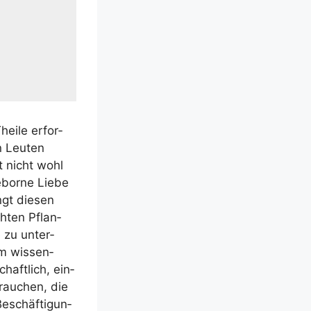
ei­le erfor­
n Leu­ten
st nicht wohl
­bor­ne Lie­be
ngt die­sen
h­ten Pflan­
e zu unter­
m wis­sen­
haft­lich, ein­
rau­chen, die
schäf­ti­gun­