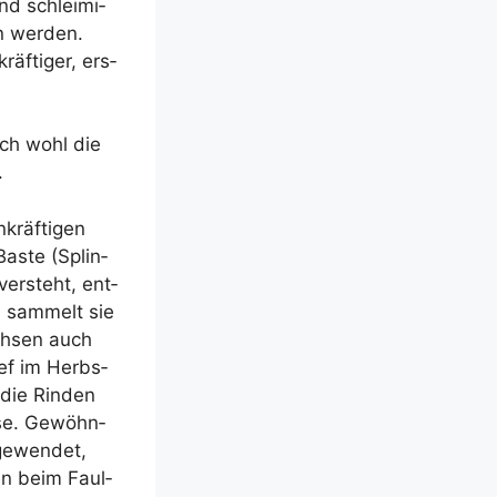
nd schlei­mi­
n wer­den.
äf­ti­ger, ers­
auch wohl die
.
kräf­ti­gen
as­te (Splin­
er­steht, ent­
an sam­melt sie
ch­sen auch
ief im Herbs­
 die Rin­den
ose. Gewöhn­
e­wen­det,
gen beim Faul­