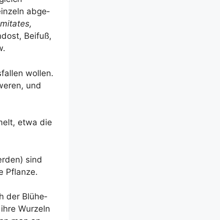
ein­zeln abge­
mi­ta­tes,
d­ost, Bei­fuß,
w.
al­len wol­len.
we­ren, und
melt, etwa die
r­den) sind
e Pflanze.
h der Blü­he­
ihre Wur­zeln