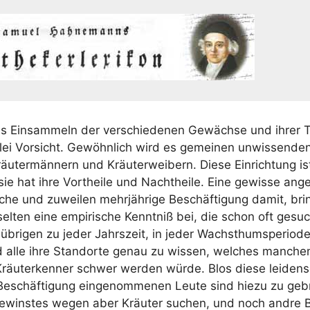
 Ein­sam­meln der ver­schie­de­nen Gewäch­se und ihrer Th
lei Vor­sicht. Gewöhn­lich wird es gemei­nen unwis­sen­de
äu­ter­män­nern und Kräu­ter­wei­bern. Die­se Ein­rich­tung i
sie hat ihre Vort­hei­le und Nacht­hei­le. Eine gewis­se ange
he und zuwei­len mehr­jäh­ri­ge Beschäf­ti­gung damit, bri
sel­ten eine empi­ri­sche Kennt­niß bei, die schon oft gesuc
übri­gen zu jeder Jahrs­zeit, in jeder Wachsth­um­s­pe­ri­od
 alle ihre Stand­or­te genau zu wis­sen, wel­ches man­che
Kräu­ter­ken­ner schwer wer­den wür­de. Blos die­se lei­den­sc
 Beschäf­ti­gung ein­ge­nom­me­nen Leu­te sind hie­zu zu geb
ewins­tes wegen aber Kräu­ter suchen, und noch and­re Be