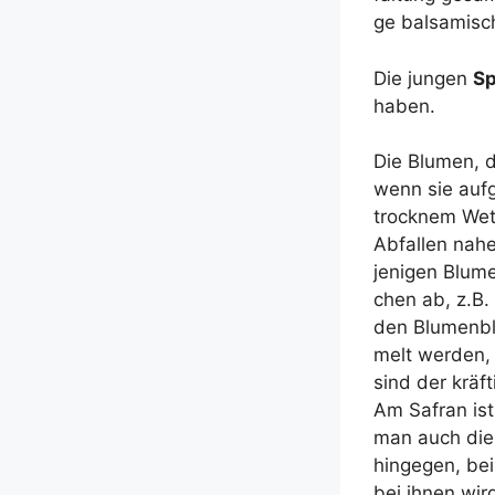
ge bal­sa­mi­s
Die jun­gen
Sp
haben.
Die Blu­men, 
wenn sie auf­g
trock­nem Wet
Abfal­len nahe
je­ni­gen Blu­m
chen ab, z.B. 
den Blu­men­bl
melt wer­den,
sind der kräf­
Am Safran ist 
man auch die S
hin­ge­gen, bei
bei ihnen wir