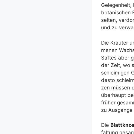
Gele­gen­heit,
bota­ni­schen 
sel­ten, ver­
und zu verwa
Die Kräu­ter 
me­nen Wachst
Saf­tes aber g
der Zeit, wo s
schlei­mi­gen
des­to schlei­
zen müs­sen di
über­haupt bei 
frü­her gesam­m
zu Aus­gan­ge
Die
Blatt­kno
fal­tung gesam