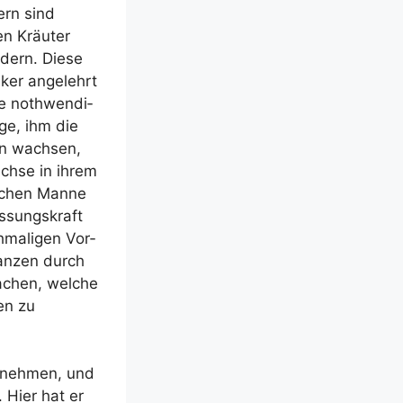
ern sind
en Kräu­ter
ndern. Die­se
ker ange­lehrt
e not­hwen­di­
­ge, ihm die
en wach­sen,
ch­se in ihrem
li­chen Man­ne
s­sungs­kraft
­ma­li­gen Vor­
lan­zen durch
achen, wel­che
nen zu
abneh­men, und
 Hier hat er