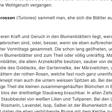
che Wohl­ge­ruch vergangen.
ros­sen
(
Turio­nes
) sam­melt man, ehe sich die Blät­ter a
deren Kraft und Geruch in den Blu­men­blät­tern liegt, we
e­bro­chen sind, oder, bes­ser, wenn sie eben auf­bre­chen
­ter Vor­mit­tags gesam­melt. Die schon lang geöf­ne­ten,
n Blu­men­blät­ter sind zum Theil oder völ­lig unkräf­tig. M
en­blät­ter, die allein Arz­nei­kräf­te besit­zen, sau­ber von 
die des Gold­lacks, der Gar­ten­nel­ke, der März­veil­chen,
ät­tern der rothen Rosen, wel­che fast noch ganz unent­fa
 kneipt man auch die untern weis­sen Spit­zen ab. Bei den
ti­ge Theil die klei­nen zusam­men­ge­häuf­ten Blüm­chen in 
blos der dreit­hei­li­ge Staub­weg brauch­bar. In alten Zei­
taub­beu­tel von wei­ßen Lili­en und Tuli­panen. Bei den L
 Ros­ma­rin, Laven­del, Isop, Sal­bei ist der Blu­men­kelch da
d daher die eben ver­blü­hen­de Blu­me mit dem Kel­che zu