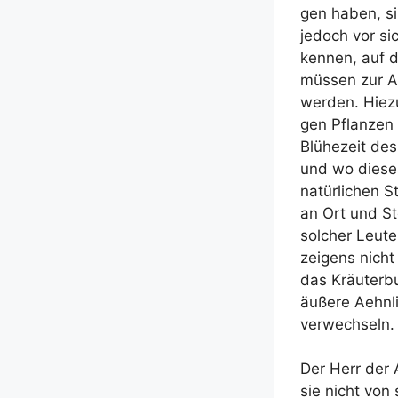
gen haben, si
jedoch vor sic
ken­nen, auf d
müs­sen zur Au
wer­den. Hie­z
gen Pflan­zen 
Blü­he­zeit d
und wo die­se
natür­li­chen 
an Ort und Ste
sol­cher Leu­t
zei­gens nicht
das Kräu­ter­
äuße­re Aehn­l
verwechseln.
Der Herr der 
sie nicht von 