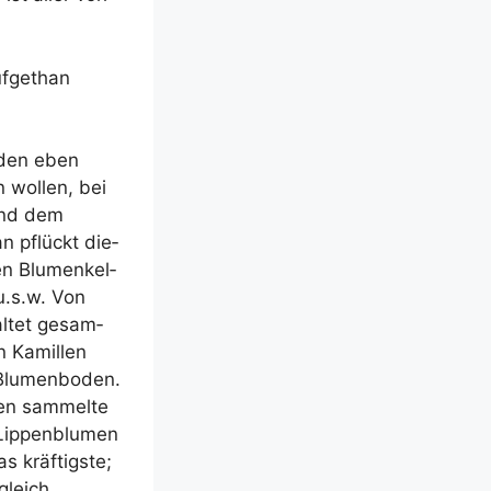
uf­gethan
r­den eben
 wol­len, bei
 und dem
an pflückt die­
den Blu­men­kel­
 u.s.w. Von
l­tet gesam­
 Kamil­len
Blu­men­bo­den.
ten sam­mel­te
ip­pen­blu­men
s kräf­tigs­te;
gleich