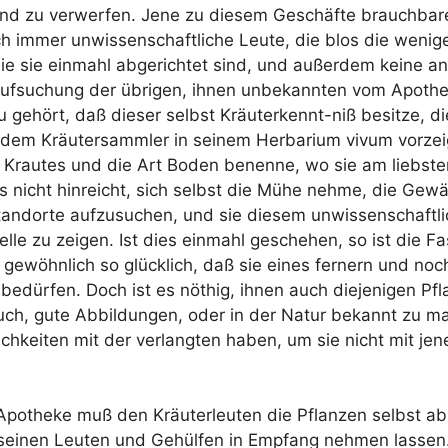
nd zu ver­wer­fen. Jene zu die­sem Geschäf­te brauch­ba­r
h immer unwis­sen­schaft­li­che Leu­te, die blos die weni­g
ie sie ein­mahl abge­rich­tet sind, und außer­dem kei­ne a
f­su­chung der übri­gen, ihnen unbe­kann­ten vom Apo­the­
u gehört, daß die­ser selbst Kräu­ter­kennt-niß besit­ze, di
dem Kräu­ter­samm­ler in sei­nem Her­ba­ri­um vivum vor­zei
es Krau­tes und die Art Boden benen­ne, wo sie am liebs­t
s nicht hin­reicht, sich selbst die Mühe neh­me, die Gewä
Stand­or­te auf­zu­su­chen, und sie die­sem unwis­sen­schaft­
l­le zu zei­gen. Ist dies ein­mahl gesche­hen, so ist die Fa
e gewöhn­lich so glück­lich, daß sie eines fer­nern und noch
 bedür­fen. Doch ist es nöthig, ihnen auch die­je­ni­gen Pf
buch, gute Abbil­dun­gen, oder in der Natur bekannt zu m
ich­kei­ten mit der ver­lang­ten haben, um sie nicht mit je
Apo­the­ke muß den Kräu­ter­leu­ten die Pflan­zen selbst 
sei­nen Leu­ten und Gehül­fen in Emp­fang neh­men las­sen.