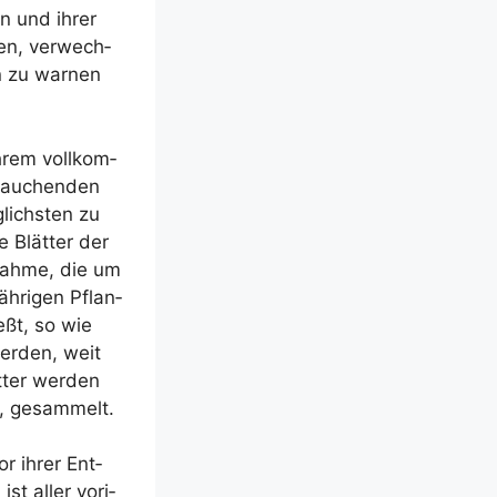
en und ihrer
hen, ver­wech­
n zu war­nen
hrem voll­kom­
rau­chen­den
­lichs­ten zu
 Blät­ter der
nah­me, die um
h­ri­gen Pflan­
eßt, so wie
wer­den, weit
t­ter wer­den
e, gesammelt.
r ihrer Ent­
ist aller vori­