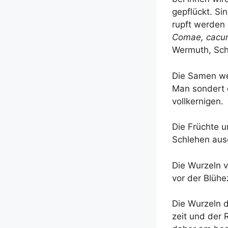
gepflückt. Sin
rupft wer­den 
Comae, cacu­
Wer­muth, Scha
Die Samen wer­
Man son­dert 
vollkernigen.
Die Früch­te u
Schle­hen a
Die Wur­zeln 
vor der Blü­he
Die Wur­zeln d
zeit und der 