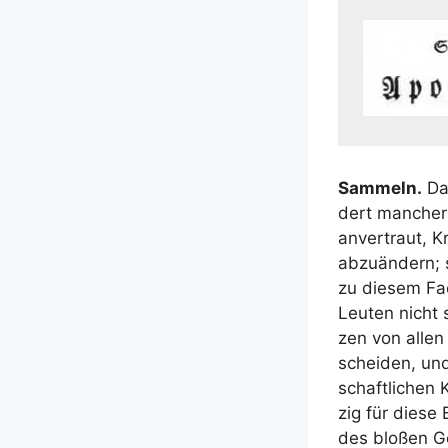
Sam­meln.
Das
dert man­cher­
anver­traut, Kr
abzu­än­dern; 
zu die­sem Fac
Leu­ten nicht 
zen von allen 
schei­den, und
schaft­li­chen 
zig für die­se
des blo­ßen G