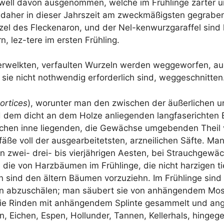
­well davon aus­ge­nom­men, wel­che im Früh­lin­ge zär­ter u
daher in die­ser Jahrs­zeit am zweck­mä­ßigs­ten gegra­be
l des Fle­cken­a­ron, und der Nel-ken­wurz­ga­raf­fel sind kr
rn, lez-tere im ers­ten Frühling.
er­welk­ten, ver­faul­ten Wur­zeln wer­den weg­ge­wor­fen, 
ie nicht not­hwen­dig erfor­der­lich sind, weggeschnitten
or­ti­ces
), wor­un­ter man den zwi­schen der äußer­li­chen un
dem dicht an dem Hol­ze anlie­gen­den lang­fa­se­rich­ten B
schen inne lie­gen­den, die Gewäch­se umge­ben­den Theil v
ä­ße voll der aus­ge­ar­bei­tets­ten, arz­nei­li­chen Säf­te. M
 zwei- drei- bis vier­jäh­ri­gen Aes­ten, bei Strauch­ge­wä
ie von Harz­bäu­men im Früh­lin­ge, die nicht har­zi­gen t
rn sind den ältern Bäu­men vor­zu­ziehn. Im Früh­lin­ge sind
ten abzu­schä­len; man säu­bert sie von anhän­gen­dem M
die Rin­den mit anhän­gen­dem Splin­te gesam­melt und ang
n, Eichen, Espen, Hol­lun­der, Tan­nen, Kel­ler­hals, hin­ge­