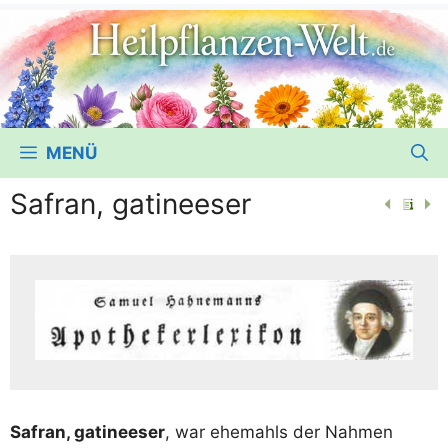
MENÜ
Safran, gatineeser
Safran, gati­nee­ser
, war ehe­mahls der Nah­men