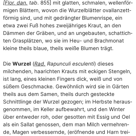
[
Flor. dan.
tab
. 855] mit glat­ten, schma­len, wel­len­för­
mi­gen Blät­tern, wovon die Wur­zel­blät­ter ovall­an­zett­
för­mig sind, und mit gedräng­ter Blu­men­ris­pe, ein
etwa zwei Fuß hohes zwei­jäh­ri­ges Kraut, an den
Däm­men der Grä­ben, und an unge­bau­ten, schat­tich­
ten Gras­plät­zen, wo sie im Heu- und Brach­mo­nat
klei­ne theils blaue, theils wei­ße Blu­men trägt.
Die
Wur­zel
(
Rad.
Rapun­cu­li escu­len­ti
) die­ses
milchen­den, haa­rich­ten Krauts mit ecki­gen Sten­geln,
ist lang, eines klei­nen Fin­gers dick, weiß und von
süßem Geschma­cke. Gewöhn­lich wird sie in Gär­ten
theils aus dem Samen, theils durch gesteck­te
Schnitt­lin­ge der Wur­zel gezo­gen; im Herbs­te her­aus­
ge­nom­men, im Kel­ler auf­be­wahrt, und den Win­ter
über ent­we­der roh, oder gesot­ten mit Essig und Oel
als ein Sal­lat genos­sen, dem man Milch ver­meh­ren­
de, Magen ver­bes­sern­de, (eröf­nen­de und Harn trei­