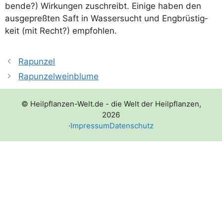
ben­de?) Wir­kun­gen zuschreibt. Eini­ge haben den
aus­ge­preß­ten Saft in Was­ser­sucht und Eng­brüs­tig­
keit (mit Recht?) empfohlen.
Rapunzel
Rapunzelweinblume
© Heilpflanzen-Welt.de - die Welt der Heilpflanzen,
2026
·
Impressum
Datenschutz