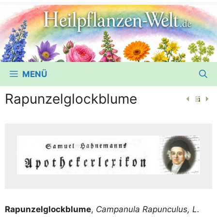
MENÜ
Rapunzelglockblume
Rapun­zel­glock­blu­me
,
Cam­pa­nu­la Rapun­cu­lus, L.