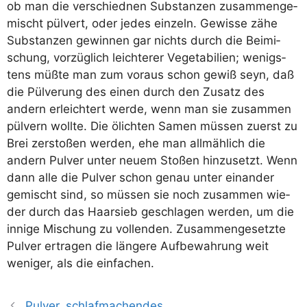
ob man die ver­schied­nen Sub­stan­zen zusam­men­ge­
mischt pül­vert, oder jedes ein­zeln. Gewis­se zähe
Sub­stan­zen gewin­nen gar nichts durch die Bei­mi­
schung, vor­züg­lich leich­te­rer Vege­ta­bi­li­en; wenigs­
tens müß­te man zum vor­aus schon gewiß seyn, daß
die Pül­ver­ung des einen durch den Zusatz des
andern erleich­tert wer­de, wenn man sie zusam­men
pül­vern woll­te. Die ölich­ten Samen müs­sen zuerst zu
Brei zer­sto­ßen wer­den, ehe man all­mäh­lich die
andern Pul­ver unter neu­em Sto­ßen hin­zu­setzt. Wenn
dann alle die Pul­ver schon genau unter ein­an­der
gemischt sind, so müs­sen sie noch zusam­men wie­
der durch das Haar­sieb geschla­gen wer­den, um die
inni­ge Mischung zu voll­enden. Zusam­men­ge­setz­te
Pul­ver ertra­gen die län­ge­re Auf­be­wah­rung weit
weni­ger, als die einfachen.
Pulver, schlafmachendes