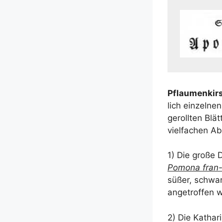
Pflau­men­kir
lich ein­zel­ne
geroll­ten Blä
viel­fa­chen Ab
1) Die gro­ße 
Pomo­na fran
süßer, schwarz­
ange­trof­fen w
2) Die Katha­r