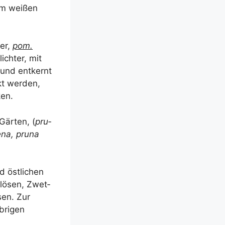
nem wei­ßen
­er,
pom.
lich­ter, mit
 und ent­kernt
kt wer­den,
ken.
Gär­ten, (
pru­
e­na, pru­na
 öst­li­chen
 lösen, Zwet­
ösen. Zur
bri­gen