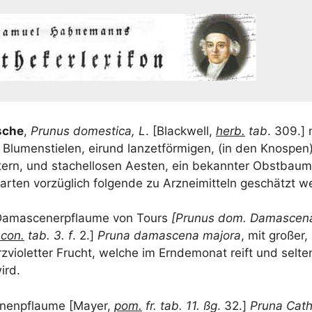
­sche
,
Pru­nus dome­sti­ca, L
. [Black­well,
herb.
tab
. 309.]
n Blu­men­stie­len, eirund lan­zet­för­mi­gen, (in den Knos­pen
t­tern, und sta­chel­lo­sen Aes­ten, ein bekann­ter Obst­bau
ar­ten vor­züg­lich fol­gen­de zu Arz­nei­mit­teln geschätzt 
Dama­s­cen­er­pflau­me von Tours
[Pru­nus dom. Dama­s­ce­n
-con.
tab. 3. f
. 2.]
Pru­na dama­s­ce­na majo­ra
, mit gro­ßer, 
vio­let­ter Frucht, wel­che im Ern­de­mo­nat reift und sel­ten
ird.
i­nen­pflau­me [May­er,
pom.
fr. tab. 11. ßg
. 32.]
Pru­na Catha