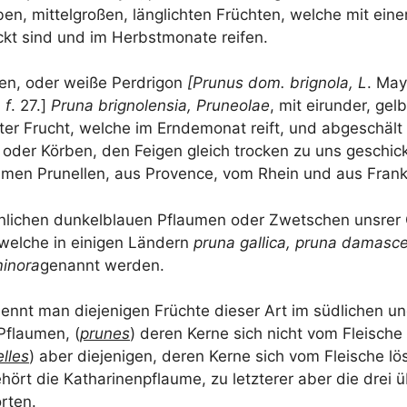
ben, mit­tel­gro­ßen, läng­lich­ten Früch­ten, wel­che mit ei
kt sind und im Herbst­mo­na­te reifen.
len, oder wei­ße Per­d­ri­gon
[Pru­nus dom. bri­gno­la, L
. May
 f
. 27.]
Pru­na bri­gno­len­sia, Pru­neo­lae
, mit eirun­der, gelb­
er Frucht, wel­che im Ern­de­mo­nat reift, und abge­schält
 oder Kör­ben, den Fei­gen gleich tro­cken zu uns geschic
en Pru­nel­len, aus Pro­vence, vom Rhein und aus Fran
li­chen dun­kel­blau­en Pflau­men oder Zwet­schen uns­rer 
 wel­che in eini­gen Län­dern
pru­na gal­li­ca, pru­na dama­s­c
ino­ra
genannt wer­den.
nnt man die­je­ni­gen Früch­te die­ser Art im süd­li­chen und
Pflau­men, (
pru­nes
) deren Ker­ne sich nicht vom Flei­sche
l­les
) aber die­je­ni­gen, deren Ker­ne sich vom Flei­sche l
ört die Katha­ri­nen­pflau­me, zu letz­te­rer aber die drei ü
rten.