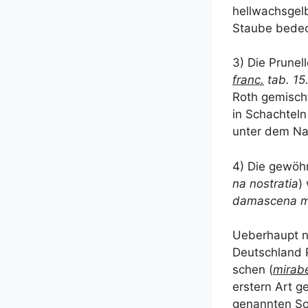
hell­wachs­gel­
Stau­be bedec
3) Die Pru­nel­
franc.
tab. 15.
Roth gemisch­t
in Schach­teln
unter dem Nam
4) Die gewöhn­
na nost­ra­tia
)
dama­s­ce­na m
Ueber­haupt ne
Deutsch­land 
schen (
mira­be
erstern Art geh
genann­ten So