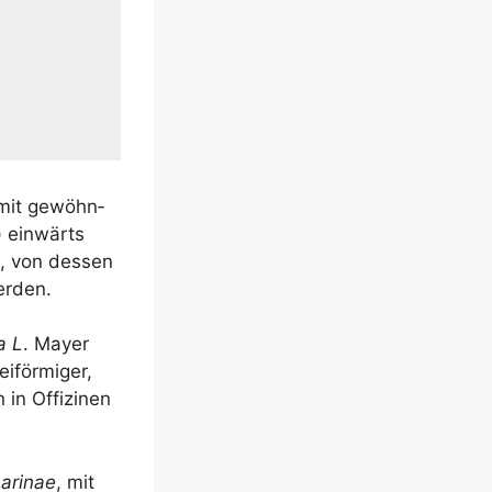
 mit gewöhn­
) ein­wärts
m, von des­sen
werden.
a L
. May­er
eiför­mi­ger,
 in Offi­zi­nen
­ri­nae
, mit