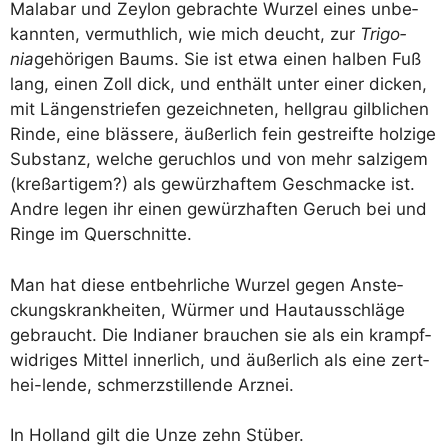
Mala­bar und Zey­lon gebrach­te Wur­zel eines unbe­
kann­ten, ver­muth­lich, wie mich deucht, zur
Tri­go­
nia
gehö­ri­gen Baums. Sie ist etwa einen hal­ben Fuß
lang, einen Zoll dick, und ent­hält unter einer dicken,
mit Län­gen­strie­fen gezeich­ne­ten, hell­grau gilb­li­chen
Rin­de, eine bläs­se­re, äußer­lich fein gestreif­te hol­zi­ge
Sub­stanz, wel­che geruch­los und von mehr sal­zi­gem
(kreß­ar­ti­gem?) als gewürz­haf­tem Geschma­cke ist.
And­re legen ihr einen gewürz­haf­ten Geruch bei und
Rin­ge im Querschnitte.
Man hat die­se ent­behr­li­che Wur­zel gegen Anste­
ckungs­krank­hei­ten, Wür­mer und Haut­aus­schlä­ge
gebraucht. Die India­ner brau­chen sie als ein krampf­
wid­ri­ges Mit­tel inner­lich, und äußer­lich als eine zert­
hei-len­de, schmerz­stil­len­de Arznei.
In Hol­land gilt die Unze zehn Stüber.