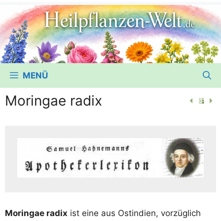
MENÜ
Moringae radix
Mor­ing­ae radix
ist eine aus Ost­in­di­en, vor­züg­lich