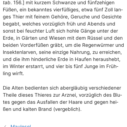
tab
. 156.] mit kur­zem Schwan­ze und fünf­ze­hi­gen
Füßen, ein bekann­tes vier­fü­ßi­ges, etwa fünf Zoll lan­
ges Thi­er mit fei­nem Gehö­re, Geru­che und Gesich­te
begabt, wel­ches vor­züg­lich früh und Abends und
sonst bei feuch­ter Luft sich hoh­le Gän­ge unter der
Erde, in Gär­ten und Wie­sen mit dem Rüs­sel und den
bei­den Vor­der­fü­ßen gräbt, um die Regen­wür­mer und
Insek­ten­lar­ven, sei­ne ein­zi­ge Nah­rung, zu errei­chen,
und die ihm hin­der­li­che Erde in Hau­fen her­aus­hebt,
im Win­ter erstarrt, und vier bis fünf Jun­ge im Früh­
ling wirft.
Die Alten bedien­ten sich aber­gläu­big ver­schie­de­ner
Thei­le die­ses Thie­res zur Arz­nei, vor­züg­lich des Blu­
tes gegen das Aus­fal­len der Haa­re und gegen hei­
ßen und kal­ten Brand (ver­geb­lich).
Maulesel