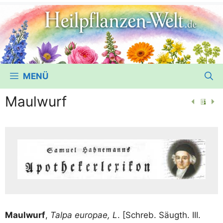
MENÜ
Maulwurf
Maul­wurf
,
Tal­pa euro­pae, L
. [Schreb. Säugth. III.