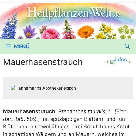
MENÜ
Mauerhasenstrauch
Mau­er­ha­sen­strauch
,
Pren­an­thes mura­lis, L. [
Flor.
dan.
tab
. 509.] mit spitz­lap­pi­gen Blät­tern, und fünf
Blüth­chen, ein zwei­jäh­ri­ges, drei Schuh hohes Kraut
in schat­ti­gen Wäl­dern und an Mau­ern, wel­ches im