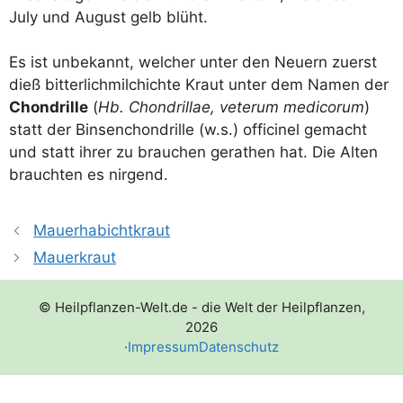
July und August gelb blüht.
Es ist unbe­kannt, wel­cher unter den Neu­ern zuerst
dieß bit­ter­lich­mil­chich­te Kraut unter dem Namen der
Chond­ril­le
(
Hb. Chond­ril­lae, vete­r­um med­icorum
)
statt der Bin­sen­chond­ril­le (w.s.) offi­ci­nel gemacht
und statt ihrer zu brau­chen gera­then hat. Die Alten
brauch­ten es nirgend.
Mauerhabichtkraut
Mauerkraut
© Heilpflanzen-Welt.de - die Welt der Heilpflanzen,
2026
·
Impressum
Datenschutz