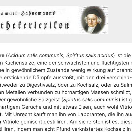
re
(
Aci­dum salis com­mu­nis, Spi­ri­tus salis aci­dus
) ist di
Küchen­sal­ze, eine der schwächs­ten und flüch­tigs­ten mi
he in gewöhn­li­chem Zustan­de wenig Wir­kung auf brenn­b
e ersti­cken­de Dämp­fe aus­stößt, mit den drei ver­schie
t­we­der zu Diges­tiv­salz, oder zu Koch­salz, oder zu Sal­mi­
en Metal­len ver­bun­den zu horn­ar­ti­gen Mas­sen schmilzt
 Der gewöhn­li­che Salz­geist (
Spi­ri­tus salis com­mu­nis
) ist 
­ar­ti­gem Geru­che und mit etwas Eisen, auch wohl Vitri­ol
. Mit Unrecht kauft man ihn von Labo­ran­ten, die ihn au
itrio­le gemischt destil­li­ren. Am sichers­ten ist es, die­s
il­li­ren, indem man acht Pfund ver­knis­ter­tes Koch­salz i