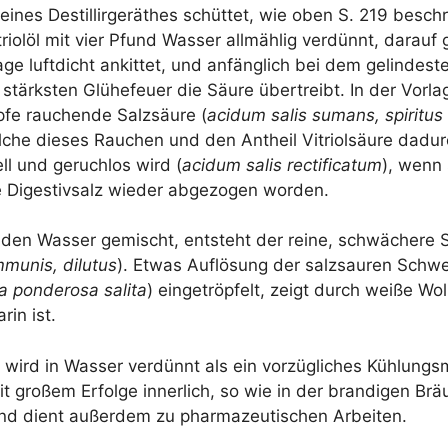
 eines Destil­lir­ge­räthes schüt­tet, wie oben S. 219 beschr
iol­öl mit vier Pfund Was­ser all­mäh­lig ver­dünnt, dar­auf 
­la­ge luft­dicht ankit­tet, und anfäng­lich bei dem gelin­des­t
ärks­ten Glü­he­feu­er die Säu­re über­treibt. In der Vor­la­
e rau­chen­de Salz­säu­re (
aci­dum salis sum­ans, spi­ri­tu
l­che die­ses Rau­chen und den Ant­heil Vitri­ol­säu­re dadurc
ll und geruch­los wird (
aci­dum salis rec­ti­fi­ca­tum
), wenn 
Diges­tiv­salz wie­der abge­zo­gen worden.
den Was­ser gemischt, ent­steht der rei­ne, schwä­che­re Sa
m­mu­nis, dilutus
). Etwas Auf­lö­sung der salz­sauren Schwe
ra pond­e­ro­sa sali­ta
) ein­ge­tröp­felt, zeigt durch wei­ße W
ar­in ist.
 wird in Was­ser ver­dünnt als ein vor­züg­li­ches Küh­lungs­mi
t gro­ßem Erfol­ge inner­lich, so wie in der bran­di­gen Bräu
und dient außer­dem zu phar­ma­zeu­ti­schen Arbeiten.