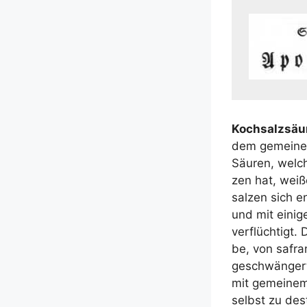
Koch­salz­säu­
dem gemei­nen 
Säu­ren, wel­c
zen hat, wei­ß
sal­zen sich en
und mit eini­g
ver­flüch­tigt.
be, von safran
geschwän­gert
mit gemei­nem V
selbst zu dest