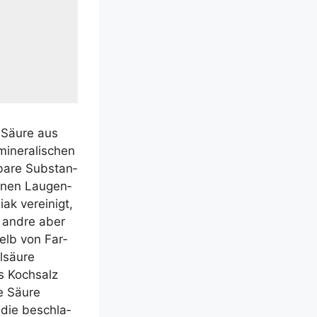
e Säu­re aus
ne­ra­li­schen
a­re Sub­stan­
d-nen Lau­gen­
ak ver­ei­nigt,
, and­re aber
gelb von Far­
­säu­re
s Koch­salz
e Säu­re
n die beschla­