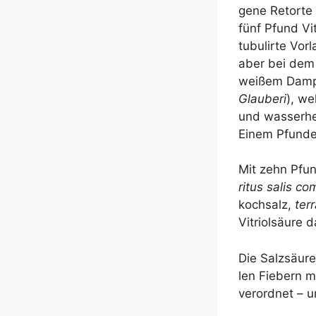
ge­ne Retor­te
fünf Pfund Vitr
tubu­lir­te Vor
aber bei dem st
wei­ßem Damp­f
Glau­be­ri
), we
und was­ser­he
Einem Pfun­de 
Mit zehn Pfun­
ri­tus salis co
koch­salz,
ter­
Vitri­ol­säu­re d
Die Salz­säu­re
len Fie­bern mi
ver­ord­net – 