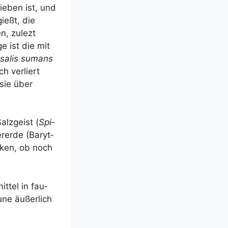
ie­ben ist, und
gießt, die
en, zulezt
ge ist die mit
s salis sum­ans
h ver­liert
sie über
lz­geist (
Spi­
r­erde (Baryt­
ol­ken, ob noch
t­tel in fau­
­ne äußer­lich