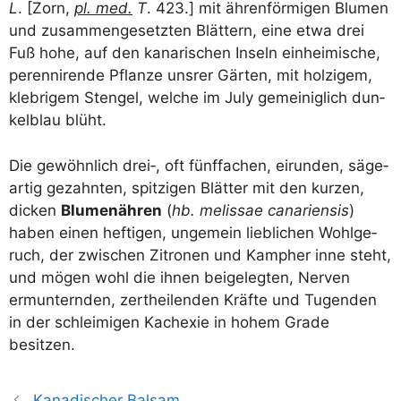
L
. [Zorn,
pl. med.
T
. 423.] mit ähren­för­mi­gen Blu­men
und zusam­men­ge­setz­ten Blät­tern, eine etwa drei
Fuß hohe, auf den kana­ri­schen Inseln ein­hei­mi­sche,
peren­ni­ren­de Pflan­ze uns­rer Gär­ten, mit hol­zi­gem,
kleb­ri­gem Sten­gel, wel­che im July gemei­nig­lich dun­
kel­blau blüht.
Die gewöhn­lich drei‑, oft fünf­fa­chen, eirun­den, säge­
ar­tig gezahn­ten, spit­zi­gen Blät­ter mit den kur­zen,
dicken
Blu­men­äh­ren
(
hb. melis­sae cana­ri­en­sis
)
haben einen hef­ti­gen, unge­mein lieb­li­chen Wohl­ge­
ruch, der zwi­schen Zitro­nen und Kam­pher inne steht,
und mögen wohl die ihnen bei­geleg­ten, Ner­ven
ermun­tern­den, zert­hei­len­den Kräf­te und Tugen­den
in der schlei­mi­gen Kach­e­x­ie in hohem Gra­de
besitzen.
Kanadischer Balsam