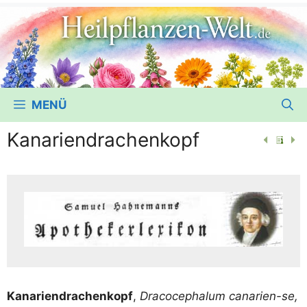
MENÜ
Kanariendrachenkopf
Kana­ri­en­dra­chen­kopf
,
Dra­co­ce­phalum cana­ri­en-se,