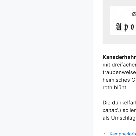
Kanader­hah­
mit drei­fa­che
trau­ben­wei­s
hei­mi­sches G
roth blüht.
Die dun­kel­fa
canad.
) sol­l
als Umschlag 
Kampherlorb