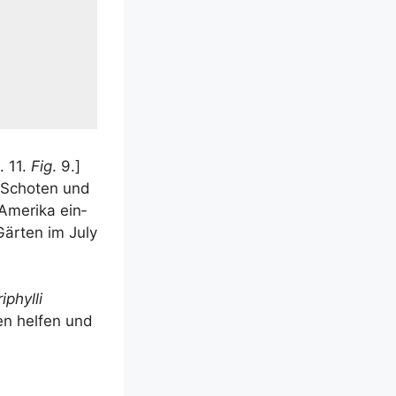
. 11.
Fig
. 9.]
n Scho­ten und
Ame­ri­ka ein­
Gär­ten im July
i­phyl­li
en hel­fen und