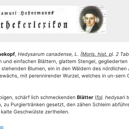
ne­kopf
,
Hedy­sar­um cana­dense, L. [
Moris. hist. p
l. 2 Tab
n und ein­fa­chen Blät­tern, glat­tem Sten­gel, geglie­der­te
e ste­hen­den Blu­men, ein in den Wäl­dern des nörd­li­chen 
ewächs, mit peren­ni­ren­der Wur­zel, wel­ches in un-sern 
r­bi­gen, schärf lich schme­cken­den
Blät­ter
(
fol
. hedy­sa­ri tr
en, zu Pur­gier­trän­ken gesetzt, den zähen Schleim abfüh­r
kal­te Geschwüls­te zertheilen.
er