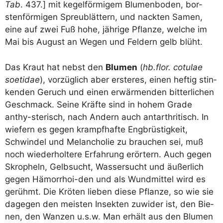
Tab
. 437.] mit kegel­för­mi­gem Blu­men­bo­den, bor-
sten­för­mi­gen Spreu­blät­tern, und nack­ten Samen,
eine auf zwei Fuß hohe, jäh­ri­ge Pflan­ze, wel­che im
Mai bis August an Wegen und Fel­dern gelb blüht.
Das Kraut hat nebst den
Blu­men
(
hb.flor. cotu­lae
soet­idae
), vor­züg­lich aber ers­te­res, einen hef­tig stin­
ken­den Geruch und einen erwär­men­den bit­ter­li­chen
Geschmack. Sei­ne Kräf­te sind in hohem Gra­de
anthy-ste­risch, nach Andern auch ant­ar­thri­tisch. In
wie­fern es gegen krampf­haf­te Eng­brüs­tig­keit,
Schwin­del und Melan­cho­lie zu brau­chen sei, muß
noch wie­der­hol­te­re Erfah­rung erör­tern. Auch gegen
Skro­pheln, Gelb­sucht, Was­ser­sucht und äußer­lich
gegen Hämor­rhoi-den und als Wund­mit­tel wird es
gerühmt. Die Krö­ten lie­ben die­se Pflan­ze, so wie sie
dage­gen den meis­ten Insek­ten zuwi­der ist, den Bie­
nen, den Wan­zen u.s.w. Man erhält aus den Blu­men