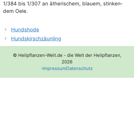
1/​384 bis 1/​307 an äthe­ri­schem, blau­em, stin­ken­
dem Oele.
Hundshode
Hundskirschzäunling
© Heilpflanzen-Welt.de - die Welt der Heilpflanzen,
2026
·
Impressum
Datenschutz