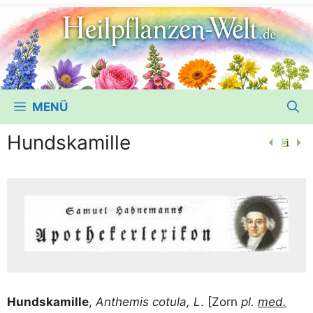
MENÜ
Hundskamille
Hunds­ka­mil­le
,
Ant­he­mis cotu­la, L
. [Zorn
pl.
med.