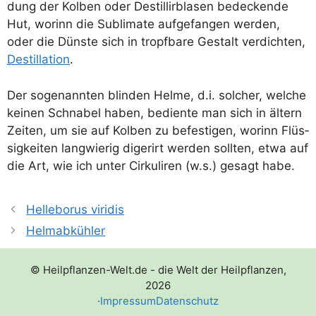
dung der Kol­ben oder Destil­lir­bla­sen bede­cken­de
Hut, wor­inn die Sub­li­ma­te auf­ge­fan­gen wer­den,
oder die Düns­te sich in tropf­ba­re Gestalt ver­dich­ten,
Destil­la­ti­on
.
Der soge­nann­ten blin­den Hel­me, d.i. sol­cher, wel­che
kei­nen Schna­bel haben, bedien­te man sich in ältern
Zei­ten, um sie auf Kol­ben zu befes­ti­gen, wor­inn Flüs­
sig­kei­ten lang­wie­rig diger­irt wer­den soll­ten, etwa auf
die Art, wie ich unter Cir­ku­li­ren (w.s.) gesagt habe.
Helleborus viridis
Helmabkühler
© Heilpflanzen-Welt.de - die Welt der Heilpflanzen,
2026
·
Impressum
Datenschutz