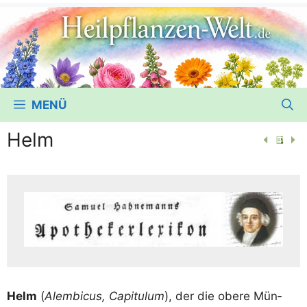
MENÜ
Helm
Helm
(
Alem­bicus, Capi­tu­lum
), der die obe­re Mün­