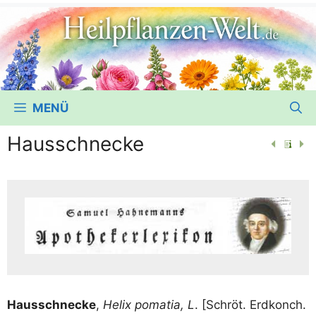
MENÜ
Hausschnecke
Haus­schne­cke
,
Helix poma­tia, L
. [Schröt. Erd­kon­ch.