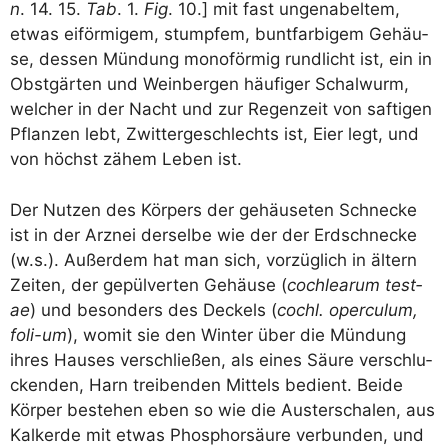
n
. 14. 15.
Tab
. 1.
Fig
. 10.] mit fast unge­na­bel­tem,
etwas eiför­mi­gem, stump­fem, bunt­far­bi­gem Gehäu­
se, des­sen Mün­dung mono­för­mig rund­licht ist, ein in
Obst­gär­ten und Wein­ber­gen häu­fi­ger Schal­wurm,
wel­cher in der Nacht und zur Regen­zeit von saf­ti­gen
Pflan­zen lebt, Zwit­ter­ge­schlechts ist, Eier legt, und
von höchst zähem Leben ist.
Der Nut­zen des Kör­pers der gehäu­se­ten Schne­cke
ist in der Arz­nei der­sel­be wie der der Erd­schne­cke
(w.s.). Außer­dem hat man sich, vor­züg­lich in ältern
Zei­ten, der gepül­ver­ten Gehäu­se (
coch­le­ar­um test­
ae
) und beson­ders des Deckels (
cochl. opercu­lum,
foli-um
), womit sie den Win­ter über die Mün­dung
ihres Hau­ses ver­schlie­ßen, als eines Säu­re ver­schlu­
cken­den, Harn trei­ben­den Mit­tels bedient. Bei­de
Kör­per bestehen eben so wie die Aus­ter­scha­len, aus
Kalk­er­de mit etwas Phos­phor­säu­re ver­bun­den, und