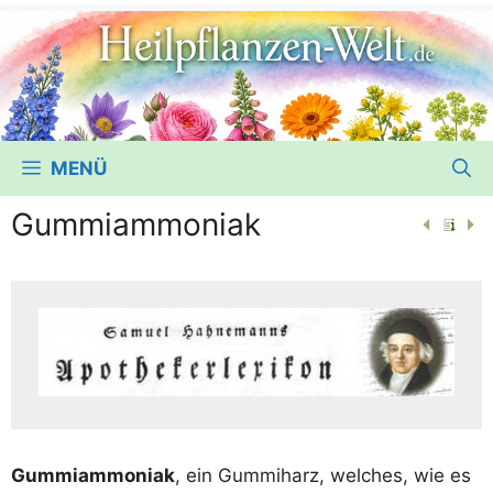
MENÜ
Gummiammoniak
Gum­mi­am­mo­ni­ak
, ein Gum­mi­harz, wel­ches, wie es