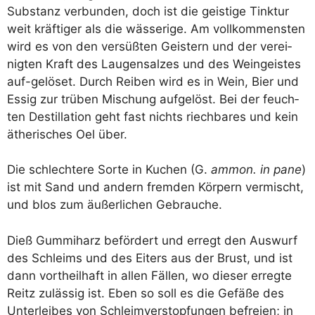
Sub­stanz ver­bun­den, doch ist die geis­ti­ge Tink­tur
weit kräf­ti­ger als die wäs­se­ri­ge. Am voll­kom­mens­ten
wird es von den ver­süß­ten Geis­tern und der ver­ei­
nig­ten Kraft des Lau­gen­sal­zes und des Wein­geis­tes
auf-gelö­set. Durch Rei­ben wird es in Wein, Bier und
Essig zur trü­ben Mischung auf­ge­löst. Bei der feuch­
ten Destil­la­ti­on geht fast nichts riech­ba­res und kein
äthe­ri­sches Oel über.
Die schlech­te­re Sor­te in Kuchen (G.
ammon. in pane
)
ist mit Sand und andern frem­den Kör­pern ver­mischt,
und blos zum äußer­li­chen Gebrauche.
Dieß Gum­mi­harz beför­dert und erregt den Aus­wurf
des Schleims und des Eiters aus der Brust, und ist
dann vort­heil­haft in allen Fäl­len, wo die­ser erreg­te
Reitz zuläs­sig ist. Eben so soll es die Gefä­ße des
Unter­lei­bes von Schleim­ver­stop­fun­gen befrei­en; in