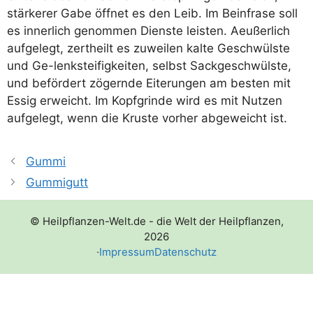
stär­ke­rer Gabe öff­net es den Leib. Im Beinf­ra­se soll
es inner­lich genom­men Diens­te leis­ten. Aeu­ßer­lich
auf­ge­legt, zert­heilt es zuwei­len kal­te Geschwüls­te
und Ge-lenk­stei­fig­kei­ten, selbst Sack­ge­schwüls­te,
und beför­dert zögern­de Eite­run­gen am bes­ten mit
Essig erweicht. Im Kopf­g­rin­de wird es mit Nut­zen
auf­ge­legt, wenn die Krus­te vor­her abge­weicht ist.
Gummi
Gummigutt
© Heilpflanzen-Welt.de - die Welt der Heilpflanzen,
2026
·
Impressum
Datenschutz