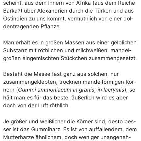
scheint, aus dem Innern von Afri­ka (aus dem Rei­che
Bar­ka?) über Alex­an­dri­en durch die Tür­ken und aus
Ost­in­di­en zu uns kommt, ver­muth­lich von einer dol­
den­tra­gen­den Pflanze.
Man erhält es in gro­ßen Mas­sen aus einer gelb­li­chen
Sub­stanz mit röth­li­chen und milch­wei­ßen, man­del­
gro­ßen ein­ge­misch­ten Stück­chen zusammengesetzt.
Besteht die Mas­se fast ganz aus sol­chen, nur
zusam­men­ge­kleb­ten, trock­nen man­del­för­mi­gen Kör­
nern (
Gum­mi
ammo­nia­cum in gra­nis, in lacrymis
), so
hält man es für das bes­te; äußer­lich wird es aber
doch von der Luft röthlich.
Je grö­ßer und weiß­li­cher die Kör­ner sind, des­to bes­
ser ist das Gum­mi­harz. Es ist von auf­fal­len­dem, dem
Mut­ter­har­ze ähn­li­chem, doch weni­ger unan­ge­neh­