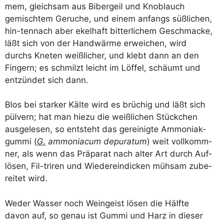
mem, gleich­sam aus Biber­geil und Knob­lauch
gemisch­tem Geru­che, und einem anfangs süß­li­chen,
hin-ten­nach aber ekel­haft bit­ter­li­chem Geschma­cke,
läßt sich von der Hand­wär­me erwei­chen, wird
durchs Kne­ten weiß­li­cher, und klebt dann an den
Fin­gern; es schmilzt leicht im Löf­fel, schäumt und
ent­zün­det sich dann.
Blos bei star­ker Käl­te wird es brü­chig und läßt sich
pül­vern; hat man hie­zu die weiß­li­chen Stück­chen
aus­ge­le­sen, so ent­steht das gerei­nig­te Ammo­ni­ak­
gum­mi (
G.
ammo­nia­cum depur­a­tum
) weit voll­komm­
ner, als wenn das Prä­pa­rat nach alter Art durch Auf­
lö­sen, Fil-tri­ren und Wie­der­ein­di­cken müh­sam zube­
rei­tet wird.
Weder Was­ser noch Wein­geist lösen die Hälf­te
davon auf, so genau ist Gum­mi und Harz in die­ser