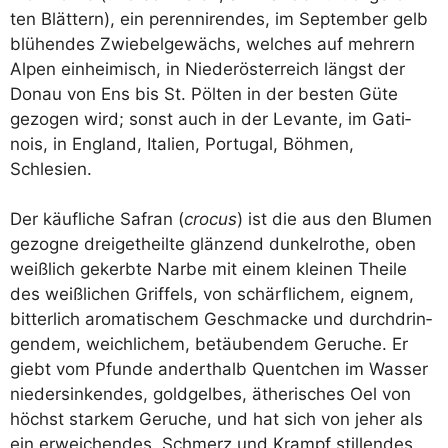
ten Blät­tern), ein peren­ni­ren­des, im Sep­tem­ber gelb
blü­hen­des Zwie­bel­ge­wächs, wel­ches auf meh­rern
Alpen ein­hei­misch, in Nie­der­ös­ter­reich längst der
Donau von Ens bis St. Pöl­ten in der bes­ten Güte
gezo­gen wird; sonst auch in der Levan­te, im Gati­
nois, in Eng­land, Ita­li­en, Por­tu­gal, Böh­men,
Schlesien.
Der käuf­li­che Safran (
cro­cus
) ist die aus den Blu­men
gezo­gne drei­get­heil­te glän­zend dun­kel­ro­the, oben
weiß­lich gekerb­te Nar­be mit einem klei­nen Thei­le
des weiß­li­chen Grif­fels, von schärf­li­chem, eig­nem,
bit­ter­lich aro­ma­ti­schem Geschma­cke und durch­drin­
gen­dem, weich­li­chem, betäu­ben­dem Geru­che. Er
gie­bt vom Pfun­de andert­halb Quent­chen im Was­ser
nie­der­sin­ken­des, gold­gel­bes, äthe­ri­sches Oel von
höchst star­kem Geru­che, und hat sich von jeher als
ein erwei­chen­des, Schmerz und Krampf stil­len­des,