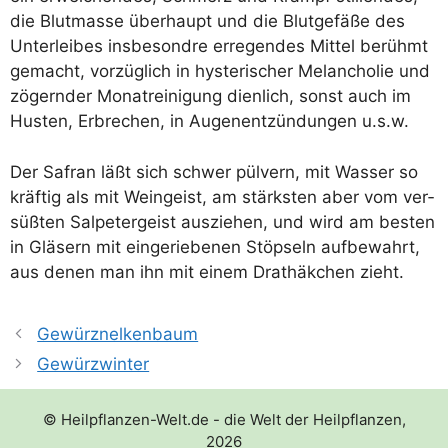
die Blut­mas­se über­haupt und die Blut­ge­fä­ße des
Unter­lei­bes ins­be­sond­re erre­gen­des Mit­tel berühmt
gemacht, vor­züg­lich in hys­te­ri­scher Melan­cho­lie und
zögern­der Monat­rei­ni­gung dien­lich, sonst auch im
Hus­ten, Erbre­chen, in Augen­ent­zün­dun­gen u.s.w.
Der Safran läßt sich schwer pül­vern, mit Was­ser so
kräf­tig als mit Wein­geist, am stärks­ten aber vom ver­
süß­ten Sal­pe­ter­geist aus­zie­hen, und wird am bes­ten
in Glä­sern mit ein­ge­rie­be­nen Stöp­seln auf­be­wahrt,
aus denen man ihn mit einem Drat­häk­chen zieht.
Gewürznelkenbaum
Gewürzwinter
© Heilpflanzen-Welt.de - die Welt der Heilpflanzen,
2026