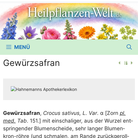
MENÜ
Gewürzsafran
Gewürz­sa­fran
,
Cro­cus sati­vus, L. Var
. α [Zorn
pl.
med.
Tab
. 151.] mit ein­scha­li­ger, aus der Wur­zel ent­
sprin­gen­der Blu­men­schei­de, sehr lan­ger Blu­men­
kron-röh­re (und schma­len, am Ran­de zurück­ge­roll­