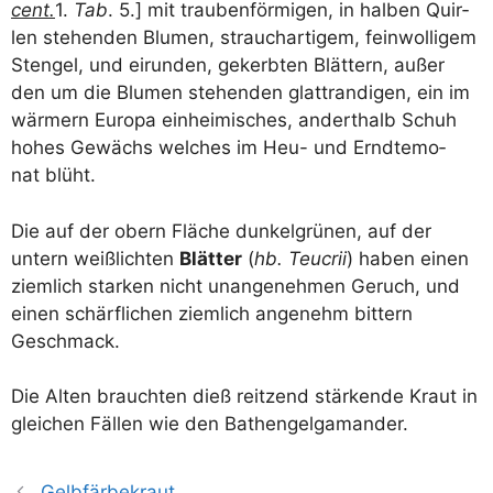
cent.
1.
Tab
. 5.] mit trau­ben­för­mi­gen, in hal­ben Quir­
len ste­hen­den Blu­men, strauch­ar­ti­gem, fein­wol­li­gem
Sten­gel, und eirun­den, gekerb­ten Blät­tern, außer
den um die Blu­men ste­hen­den glatt­ran­di­gen, ein im
wär­mern Euro­pa ein­hei­mi­sches, andert­halb Schuh
hohes Gewächs wel­ches im Heu- und Ernd­te­mo­
nat blüht.
Die auf der obern Flä­che dun­kel­grü­nen, auf der
untern weiß­lich­ten
Blät­ter
(
hb. Teu­crii
) haben einen
ziem­lich star­ken nicht unan­ge­neh­men Geruch, und
einen schärf­li­chen ziem­lich ange­nehm bit­tern
Geschmack.
Die Alten brauch­ten dieß reit­zend stär­ken­de Kraut in
glei­chen Fäl­len wie den Bathengelgamander.
Gelbfärbekraut