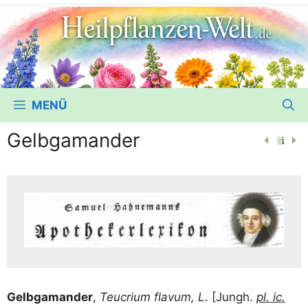
MENÜ
Gelbgamander
Gelb­ga­man­der
,
Teu­cri­um fla­vum, L
. [Jungh.
pl. ic.