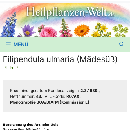
MENÜ
Filipendula ulmaria (Mädesüß)
Erschei­nungs­da­tum Bun­des­an­zei­ger:
2.3.1989.
,
Heft­num­mer:
43.
, ATC-Code:
R07AX.
Mono­gra­phie BGA/​​BfArM (Kom­mis­si­on E)