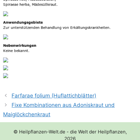
Farfarae folium (Huflattichblätter)
Fixe Kombinationen aus Adoniskraut und
Maiglöckchenkraut
© Heilpflanzen-Welt.de - die Welt der Heilpflanzen,
2026