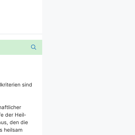
i­te­ri­en sind
ft­li­cher
fe der Heil­
aus, den die
ls heil­sam