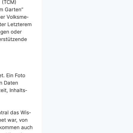
in (TCM)
em Gar­ten”
 der Volks­me­
er Letz­te­rem
n­gen oder
r­stüt­zen­de
et. Ein Foto
ten Daten
eit, Inhalts­
­tral das Wis­
met war, von
e kom­men auch