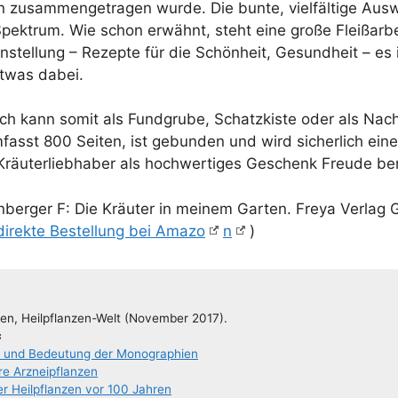
 zusam­men­ge­tra­gen wur­de. Die bun­te, viel­fäl­ti­ge Aus­
Spek­trum. Wie schon erwähnt, steht eine gro­ße Fleiß­ar­bei
stel­lung – Rezep­te für die Schön­heit, Gesund­heit – es 
twas dabei.
ch kann somit als Fund­gru­be, Schatz­kis­te oder als Nach
fasst 800 Sei­ten, ist gebun­den und wird sicher­lich ein
räu­ter­lieb­ha­ber als hoch­wer­ti­ges Geschenk Freu­de be
­ber­ger F: Die Kräu­ter in mei­nem Gar­ten. Freya Ver­lag
direk­te Bestel­lung bei Ama­zo
n
)
en, Heil­pflan­­zen-Welt (Novem­ber 2017).
s
e und Bedeu­tung der Monographien
­re Arzneipflanzen
der Heil­pflan­zen vor 100 Jahren