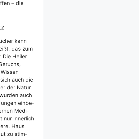
f­fen – die
tz
bü­cher kann
 heißt, das zum
: Die Hei­ler
 Geruchs,
 Wis­sen
n sich auch die
ler der Natur,
, wur­den auch
dun­gen ein­be­
er­nen Medi­
t nur inner­lich
e­re, Haus
 gut zu stim­