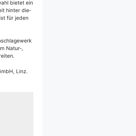
wahl bie­tet ein
t hin­ter die­
ist für jeden
­schla­ge­werk
em Natur‑,
reiten.
 GmbH, Linz.