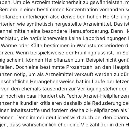
haben. Um die Arz­nei­mit­tel­si­cher­heit zu gewähr­leis­ten,
ußer­dem in einer bestimm­ten Kon­zen­tra­ti­on vor­han­den se
il­pflan­zen unter­lie­gen also den­sel­ben hohen Her­stel­lu
­te­ri­en wie syn­the­tisch her­ge­stell­te Arz­nei­mit­tel. Das is
en­heil­mit­teln eine beson­de­re Her­aus­for­de­rung. Denn He
 Natur, die natür­li­cher­wei­se kei­ne Labor­be­din­gun­gen 
, Wär­me oder Käl­te bestim­men in Wachs­tums­pe­ri­oden di
lan­zen. Wenn bei­spiels­wei­se der Früh­ling nass ist, im S
g scheint, kön­nen Heil­pflan­zen zum Bei­spiel nicht genü
tel­len. Doch eine bestimm­te Pro­zent­zahl an den Haupt­in­
lan­zen nötig, um als Arz­nei­mit­tel ver­kauft wer­den zu dür
n­schaft­li­che Her­an­ge­hens­wei­se hat im Lau­fe der let­ze
von den ehe­mals tau­sen­den zur Ver­fü­gung ste­hen­den H
 nur noch ein paar Hun­dert als “ech­te Arz­nei-Heil­pflan­zen
an­zen­heil­kund­ler kri­ti­sie­ren des­halb die Redu­zie­rung de
l­nen Inhalts­stof­fe und for­dern des­halb Heil­pflan­zen als V
en­nen. Denn immer deut­li­cher wird auch bei den phar­ma­
gen, dass wahr­schein­lich eher eine Viel­zahl der in den He