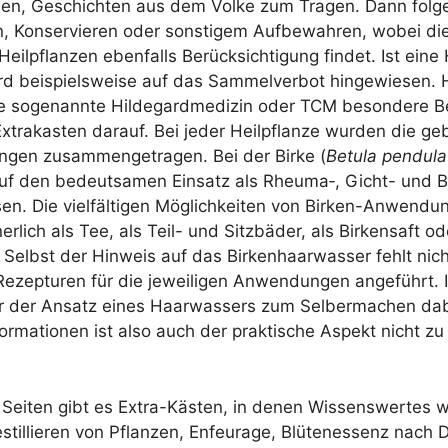
en, Geschich­ten aus dem Vol­ke zum Tra­gen. Dann fol­ge
 Kon­ser­vie­ren oder sons­ti­gem Auf­be­wah­ren, wobei d
 Heil­pflan­zen eben­falls Berück­sich­ti­gung fin­det. Ist eine 
d bei­spiels­wei­se auf das Sam­mel­ver­bot hin­ge­wie­sen. 
ie soge­nann­te Hil­de­gard­me­di­zin oder TCM beson­de­re 
Extra­kas­ten dar­auf. Bei jeder Heil­pflan­ze wur­den die ge
gen zusam­men­ge­tra­gen. Bei der Bir­ke (
Betu­la pen­du­la
auf den bedeut­sa­men Ein­satz als Rheuma‑, Gicht- und Blu
­sen. Die viel­fäl­ti­gen Mög­lich­kei­ten von Bir­ken-Anwen­du
er­lich als Tee, als Teil- und Sitz­bä­der, als Bir­ken­saft o
. Selbst der Hin­weis auf das Bir­ken­haar­was­ser fehlt nic
ezep­tu­ren für die jewei­li­gen Anwen­dun­gen ange­führt. I
gar der Ansatz eines Haar­was­sers zum Sel­ber­ma­chen d
for­ma­tio­nen ist also auch der prak­ti­sche Aspekt nicht zu
ei­ten gibt es Extra-Käs­ten, in denen Wis­sens­wer­tes wi
til­lie­ren von Pflan­zen, Enfeu­ra­ge, Blü­ten­es­senz nach