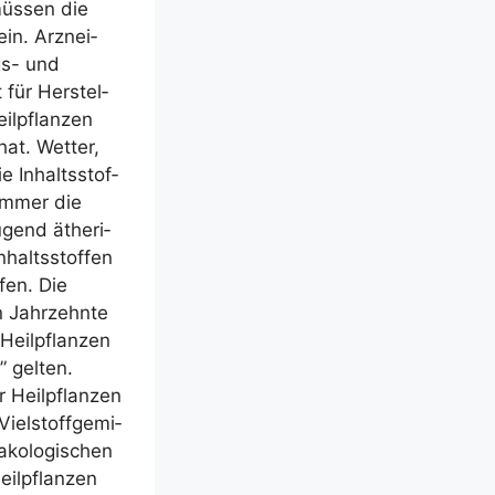
 müs­sen die
in. Arz­nei­
ngs- und
t für Her­stel­
il­pflan­zen
hat. Wet­ter,
e Inhalts­stof­
om­mer die
­gend äthe­ri­
halts­stof­fen
­fen. Die
n Jahr­zehn­te
eil­pflan­zen
” gel­ten.
r Heil­pflan­zen
iel­stoff­ge­mi­
ko­lo­gi­schen
il­pflan­zen