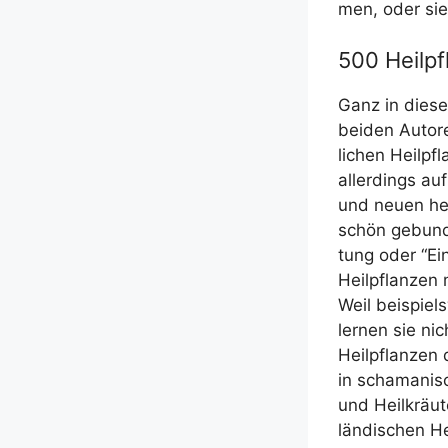
men, oder sie
500 Heilp
Ganz in die­se
bei­den Autore
li­chen Heil­p
aller­dings au
und neu­en hei
schön gebun­d
tung oder “Ei
Heil­pflan­zen 
Weil bei­spiel
ler­nen sie nic
Heil­pflan­zen
in scha­ma­ni­
und Heil­kräu­
län­di­schen 