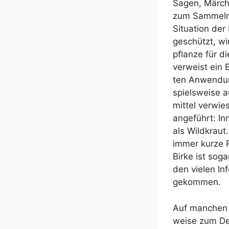
Sagen, Mär­ch
zum Sam­meln,
Situa­ti­on der
geschützt, wir
pflan­ze für d
ver­weist ein 
ten Anwen­dun­
spiels­wei­se 
mit­tel ver­wie
ange­führt: Inn
als Wild­kraut
immer kur­ze R
Bir­ke ist so
den vie­len In
gekommen.
Auf man­chen S
wei­se zum Des