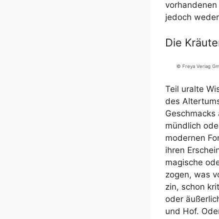
vor­han­de­nen 
jedoch weder
Die Kräute
© Freya Ver­lag G
Teil uralte Wis
des Alter­tums
Geschmacks auf
münd­lich oder
moder­nen For­
ihren Erschei
magi­sche oder
zo­gen, was v
zin, schon kri­
oder äußer­li
und Hof. Oder a