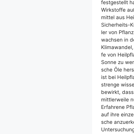
fest­ge­stellt 
Wirk­stof­fe a
mit­tel aus He
Sicher­heits-Kri
ler von Pflan­z
wach­sen in der
Kli­ma­wan­del
fe von Heil­pf
Son­ne zu weni
sche Öle her­s
ist bei Heil­pf
stren­ge wis­se
bewirkt, dass 
mitt­ler­wei­le
Erfah­re­ne Pfl
auf ihre ein­ze
sche anzu­er­k
Unter­su­chun­