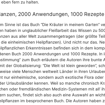
 eben fern zu halten.
flanzen, 2000 Anwendungen, 1000 Rezepte
m Sin­ne ist das Buch “Die Kräu­ter in mei­nem Gar­ten” ver
n haben in unglaub­li­cher Fleiß­ar­beit das Wis­sen zu 50
flan­zen aus aller Welt zusam­men­ge­tra­gen (der größ­te Tei
f die ein­hei­mi­schen Heil­pflan­zen). Und nicht nur das. N
l­pflanz­li­chen Erkennt­nis­sen befin­den sich in dem kom­
e­nen Buch 2000 Anwen­dun­gen und 1000 Rezep­te. In ihr
n­stim­mung” zum Buch erläu­tern die Autoren ihre bun­te 
mit der Glo­ba­li­sie­rung: “Die Welt ist klein gewor­den”, sch
s­wei­se vie­le Men­schen welt­weit Län­der in ihren Urlau­be
ht nur ein­hei­mi­sche, son­dern auch exo­ti­sche Flo­ra oder
 der Urlaubs­län­der ken­nen. Weil so man­che chro­nisch Kra
schen oder fremd­län­di­schen Medi­zin-Sys­te­men mit all’ ih
tern suchen, fin­det sich also auch eine Aus­wahl an wich­
Heil­pflan­zen im bespro­che­nen Buch. Die Autoren haben