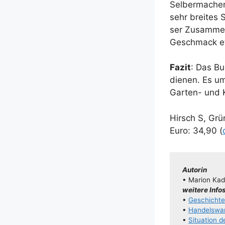
Sel­ber­ma­chen
sehr brei­tes 
ser Zusam­men­
Geschmack e
Fazit
: Das Bu
die­nen. Es um
Gar­ten- und K
Hirsch S, Grün
Euro: 34,90 (
Autorin
• Mari­on Kad
wei­te­re Info
•
Geschich­t
•
Han­dels­wa
•
Situa­ti­on 