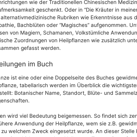
­rich­tun­gen wie der Tra­di­tio­nel­len Chi­ne­si­schen Medi­z
f­merk­sam­keit geschenkt. Oder in “Die Kräu­ter in mei­n
lter­na­tiv­me­di­zi­ni­sche Rubri­ken wie Erkennt­nis­se aus
pa­thie, Bach­blü­ten oder “Magi­sches” auf­ge­nom­men. Unt
sen von Magi­ern, Scha­ma­nen, Volks­tüm­li­che Anwen­du
gi­sche Zuord­nun­gen von Heil­pflan­zen wie zusätz­lich unte
zusam­men gefasst werden.
eilungen im Buch
an­ze ist eine oder eine Dop­pel­sei­te des Buches gewid­m
pflan­ze, tabel­la­risch wer­den im Über­blick die wich­tigs­
tellt: Bota­ni­scher Name, Stand­ort, Blü­te- und Sam­mel­z
igenschaften.
n wird viel Bedeu­tung bei­gemes­sen. So fin­det sich zen
ü­he­re Anwen­dung der Heil­pflan­ze, wem sie z.B. gewid­
zu wel­chem Zweck ein­ge­setzt wur­de. An die­ser Stel­l