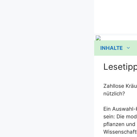
Zum
Inhalt
springen
INHALTE
Lesetipp
Zahl­lo­se Krä
nützlich?
Ein Aus­wahl-Kr
sein: Die mode
pflan­zen und
Wis­sen­schaft