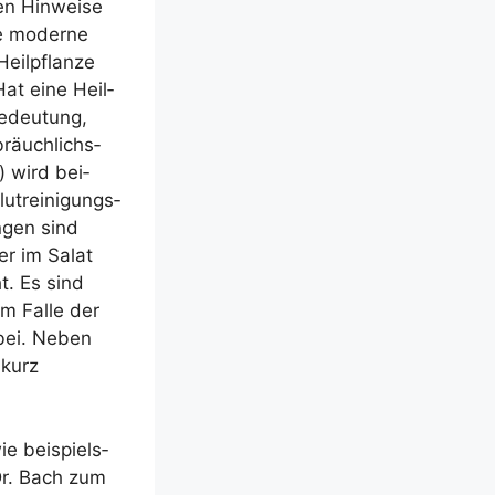
n Hin­wei­se
ie moder­ne
Heil­pflan­ze
Hat eine Heil­
Bedeu­tung,
bräuch­lichs­
) wird bei­
t­rei­ni­gungs­
n­gen sind
der im Salat
ht. Es sind
m Fal­le der
abei. Neben
 kurz
e bei­spiels­
 Dr. Bach zum