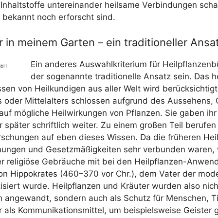
Inhalt­stof­fe unter­ein­an­der heil­sa­me Ver­bin­dun­gen scha
 bekannt noch erforscht sind.
r in meinem Garten – ein traditioneller Ansa
Ein ande­res Aus­wahl­kri­te­ri­um für Heil­pflan­zen­
mbH
der soge­nann­te tra­di­tio­nel­le Ansatz sein. Das
­sen von Heil­kun­di­gen aus aller Welt wird berück­sich­tigt
 oder Mit­tel­al­ters schlos­sen auf­grund des Aus­se­hens,
 mög­li­che Heil­wir­kun­gen von Pflan­zen. Sie gaben ihr
 spä­ter schrift­lich wei­ter. Zu einem gro­ßen Teil beru­fe
schun­gen auf eben die­ses Wis­sen. Da die frü­he­ren Hei­
­nun­gen und Gesetz­mä­ßig­kei­ten sehr ver­bun­den waren
 reli­giö­se Gebräu­che mit bei den Heil­pflan­zen-Anwen­
on Hip­po­kra­tes (460–370 vor Chr.), dem Vater der mod
ti­siert wur­de. Heil­pflan­zen und Kräu­ter wur­den also nich
ch ange­wandt, son­dern auch als Schutz für Men­schen, Ti
ls Kom­mu­ni­ka­ti­ons­mit­tel, um bei­spiels­wei­se Geis­ter