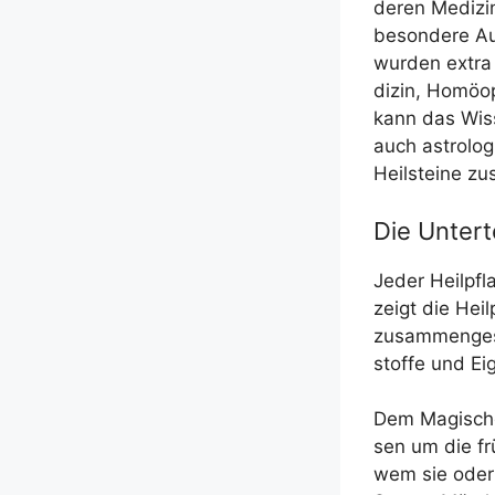
de­ren Medi­zin
beson­de­re Au
wur­den extra a
di­zin, Homöo­
kann das Wis­
auch astro­lo­
Heil­stei­ne 
Die Untert
Jeder Heil­pfl
zeigt die Heil­
zusam­men­ge­s
stof­fe und E
Dem Magi­sche
sen um die fr
wem sie oder 