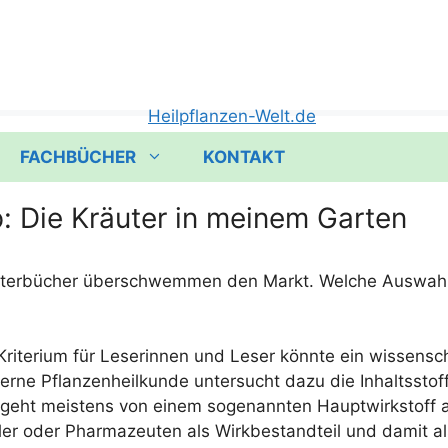
FACHBÜCHER
KONTAKT
: Die Kräuter in meinem Garten
u­ter­bü­cher über­schwem­men den Markt. Wel­che Aus­wahl­kr
i­te­ri­um für Lese­rin­nen und Leser könn­te ein wis­sen­scha
r­ne Pflan­zen­heil­kun­de unter­sucht dazu die Inhalts­stof­
 geht meis­tens von einem soge­nann­ten Haupt­wirk­stoff 
­ler oder Phar­ma­zeu­ten als Wirk­be­stand­teil und damit a