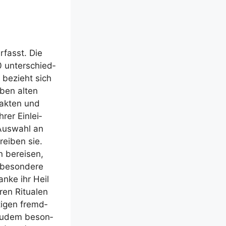
­fasst. Die
0 unter­schied­
l bezieht sich
eben alten
pak­ten und
er Ein­lei­
Aus­wahl an
rei­ben sie.
n berei­sen,
 beson­de­re
n­ke ihr Heil
ren Ritua­len
ti­gen fremd­
 zudem beson­