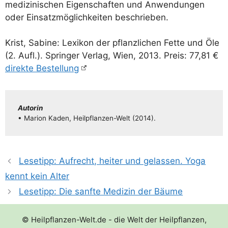
medi­zi­ni­schen Eigen­schaf­ten und Anwen­dun­gen
oder Ein­satz­mög­lich­kei­ten beschrieben.
Krist, Sabi­ne: Lexi­kon der pflanz­li­chen Fet­te und Öle
(2. Aufl.). Sprin­ger Ver­lag, Wien, 2013. Preis: 77,81 €
direk­te Bestellung
Autorin
• Mari­on Kaden, Heil­pflan­­zen-Welt (2014).
Lesetipp: Aufrecht, heiter und gelassen. Yoga
kennt kein Alter
Lesetipp: Die sanfte Medizin der Bäume
© Heilpflanzen-Welt.de - die Welt der Heilpflanzen,