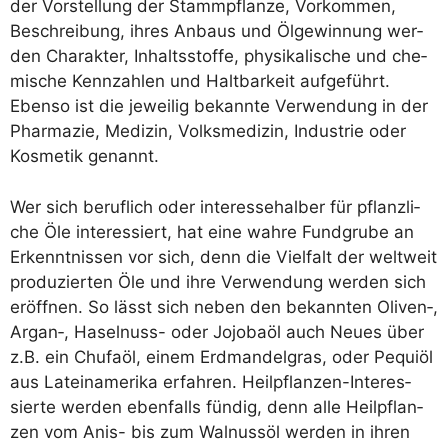
der Vor­stel­lung der Stamm­pflan­ze, Vor­kom­men,
Beschrei­bung, ihres Anbaus und Ölge­win­nung wer­
den Cha­rak­ter, Inhalts­stof­fe, phy­si­ka­li­sche und che­
mi­sche Kenn­zah­len und Halt­bar­keit auf­ge­führt.
Eben­so ist die jewei­lig bekann­te Ver­wen­dung in der
Phar­ma­zie, Medi­zin, Volks­me­di­zin, Indus­trie oder
Kos­me­tik genannt.
Wer sich beruf­lich oder inter­es­se­hal­ber für pflanz­li­
che Öle inter­es­siert, hat eine wah­re Fund­gru­be an
Erkennt­nis­sen vor sich, denn die Viel­falt der welt­weit
pro­du­zier­ten Öle und ihre Ver­wen­dung wer­den sich
eröff­nen. So lässt sich neben den bekann­ten Oliven‑,
Argan‑, Hasel­nuss- oder Jojob­a­öl auch Neu­es über
z.B. ein Chuf­a­öl, einem Erd­man­del­gras, oder Pequi­öl
aus Latein­ame­ri­ka erfah­ren. Heil­pflan­zen-Inter­es­
sier­te wer­den eben­falls fün­dig, denn alle Heil­pflan­
zen vom Anis- bis zum Wal­nuss­öl wer­den in ihren