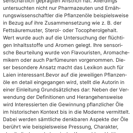
sen­schaft­lich gepräg­ten Anstrich hat. Aller­dings
unter­such­ten nicht nur Phar­ma­zeu­ten und Ernäh­
rungs­wis­sen­schaft­ler die Pflan­zen­öle bei­spiels­wei­se
in Bezug auf ihre Zusam­men­set­zung wie z. B. der
Fett­säu­re­mus­ter, Ste­rol- oder Toco­phe­rol­ge­halt.
Wert wur­de auch auf die Unter­su­chung der flüch­ti­
gen Inhalts­stof­fe und Aro­men gelegt. Ihre sen­so­ri­
sche Beur­tei­lung wur­de von Fla­vou­ris­ten, Aro­ma­che­
mi­kern oder auch Par­fü­meu­ren vor­ge­nom­men. Die­
ser beson­de­re Ansatz macht das Lexi­kon auch für
Lai­en interessant.Bevor auf die jewei­li­gen Pflan­zen­
öle en detail ein­ge­gan­gen wird, stellt die Autorin in
einer Ein­lei­tung Grund­sätz­li­ches dar: Neben der Ver­
wen­dung der Defi­ni­tio­nen und Her­an­ge­hens­wei­se
wird Inter­es­sier­ten die Gewin­nung pflanz­li­cher Öle
im his­to­ri­schen Kon­text bis in die Moder­ne ver­mit­telt.
Dabei wer­den sämt­li­che denk­ba­ren Aspek­te der Öle
berührt wie bei­spiels­wei­se Pres­sung, Cha­rak­ter,