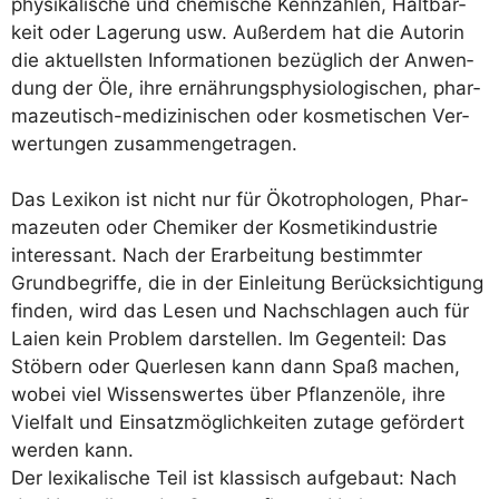
phy­si­ka­li­sche und che­mi­sche Kenn­zah­len, Halt­bar­
keit oder Lage­rung usw. Außer­dem hat die Autorin
die aktu­ells­ten Infor­ma­tio­nen bezüg­lich der Anwen­
dung der Öle, ihre ernäh­rungs­phy­sio­lo­gi­schen, phar­
ma­zeu­tisch-medi­zi­ni­schen oder kos­me­ti­schen Ver­
wer­tun­gen zusammengetragen.
Das Lexi­kon ist nicht nur für Öko­tropho­lo­gen, Phar­
ma­zeu­ten oder Che­mi­ker der Kos­me­tik­in­dus­trie
inter­es­sant. Nach der Erar­bei­tung bestimm­ter
Grund­be­grif­fe, die in der Ein­lei­tung Berück­sich­ti­gung
fin­den, wird das Lesen und Nach­schla­gen auch für
Lai­en kein Pro­blem dar­stel­len. Im Gegen­teil: Das
Stö­bern oder Quer­le­sen kann dann Spaß machen,
wobei viel Wis­sens­wer­tes über Pflan­zen­öle, ihre
Viel­falt und Ein­satz­mög­lich­kei­ten zuta­ge geför­dert
wer­den kann.
Der lexi­ka­li­sche Teil ist klas­sisch auf­ge­baut: Nach