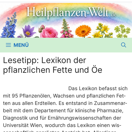
MENÜ
Lesetipp: Lexikon der
pflanzlichen Fette und Öe
Das Lexi­kon befasst sich
mit 95 Pflan­zen­ölen, Wach­sen und pflanz­li­chen Fet­
ten aus allen Erd­tei­len. Es ent­stand in Zusam­men­ar­
beit mit dem Depar­te­ment für kli­ni­sche Phar­ma­zie,
Dia­gnos­tik und für Ernäh­rungs­wis­sen­schaf­ten der
Uni­ver­si­tät Wien, wodurch das Lexi­kon einen wis­