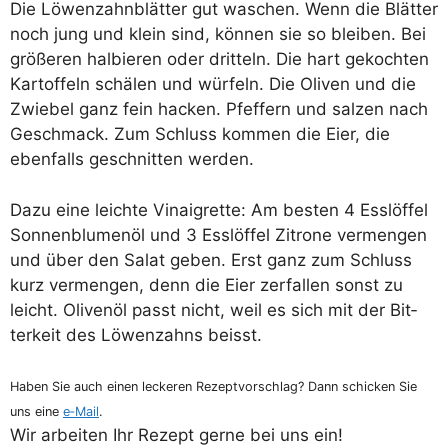
Die Löwen­zahn­blät­ter gut waschen. Wenn die Blät­ter
noch jung und klein sind, kön­nen sie so blei­ben. Bei
grö­ße­ren hal­bie­ren oder drit­teln. Die hart gekoch­ten
Kar­tof­feln schä­len und wür­feln. Die Oli­ven und die
Zwie­bel ganz fein hacken. Pfef­fern und sal­zen nach
Geschmack. Zum Schluss kom­men die Eier, die
eben­falls geschnit­ten werden.
Dazu eine leich­te Vin­ai­gret­te: Am bes­ten 4 Ess­löf­fel
Son­nen­blu­men­öl und 3 Ess­löf­fel Zitro­ne ver­men­gen
und über den Salat geben. Erst ganz zum Schluss
kurz ver­men­gen, denn die Eier zer­fal­len sonst zu
leicht. Oli­ven­öl passt nicht, weil es sich mit der Bit­
ter­keit des Löwen­zahns beisst.
Haben Sie auch einen lecke­ren Rezept­vor­schlag? Dann schi­cken Sie
uns eine
e‑Mail
.
Wir arbei­ten Ihr Rezept ger­ne bei uns ein!