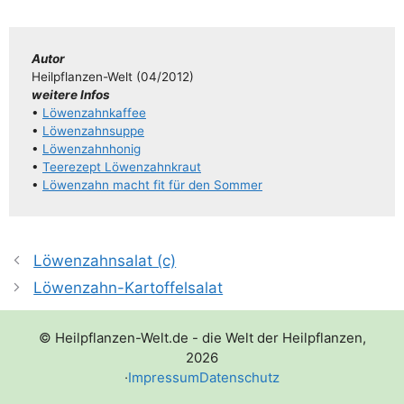
Autor
Heil­pflan­­zen-Welt (04/​​2012)
wei­te­re Infos
•
Löwen­zahn­kaf­fee
•
Löwen­zahn­sup­pe
•
Löwen­zahn­ho­nig
•
Tee­re­zept Löwenzahnkraut
•
Löwen­zahn macht fit für den Sommer
Löwenzahnsalat (c)
Löwenzahn-Kartoffelsalat
© Heilpflanzen-Welt.de - die Welt der Heilpflanzen,
2026
·
Impressum
Datenschutz