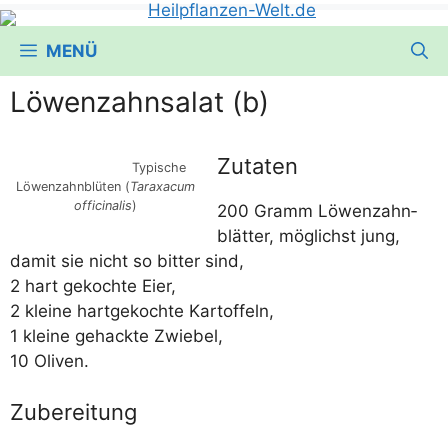
MENÜ
Löwenzahnsalat (b)
Zutaten
Typi­sche
Löwen­zahn­blü­ten (
Tar­a­xa­cum
offi­ci­na­lis
)
200 Gramm Löwen­zahn­
blät­ter, mög­lichst jung,
damit sie nicht so bit­ter sind,
2 hart gekoch­te Eier,
2 klei­ne hart­ge­koch­te Kartoffeln,
1 klei­ne gehack­te Zwiebel,
10 Oliven.
Zubereitung