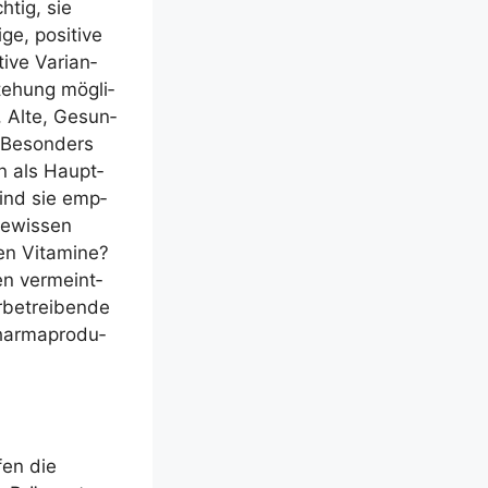
­tig, sie
e, posi­ti­ve
­ve Vari­an­
e­hung mög­li­
e, Alte, Gesun­
. Beson­ders
n als Haupt­
 sind sie emp­
Gewis­sen
en Vit­ami­ne?
n ver­meint­
­be­trei­ben­de
ar­ma­pro­du­
fen die