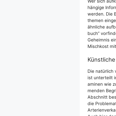
Wer sich auf­kl
hän­gi­ge Infor
wer­den. Die B
the­men ein­ge
ähn­li­che auf­
buch” vor­fin­
Geheim­nis eine
Misch­kost mit
Künstlich
Die natür­lich
ist unter­teilt
ami­nen wie zu
men­den Begrif
Abschnitt besc
die Pro­ble­ma
Arte­ri­en­ver­