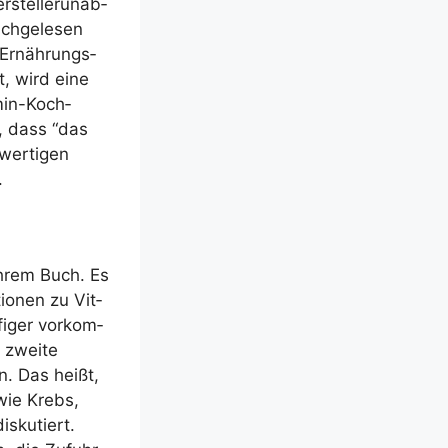
­stel­ler­un­ab­
ch­ge­le­sen
 Ernäh­rungs­
, wird eine
­amin-Koch­
s, dass “das
wer­ti­gen
.
 ihrem Buch. Es
tio­nen zu Vit­
i­ger vor­kom­
 zwei­te
n. Das heißt,
 wie Krebs,
s­ku­tiert.