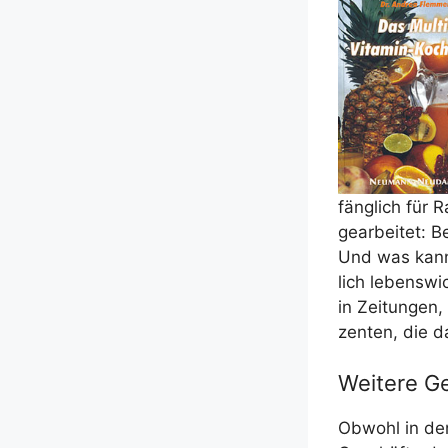
fäng­lich für 
gear­bei­tet: 
Und was kann 
lich lebens­wic
in Zei­tun­gen
zen­ten, die 
Weitere G
Obwohl in den 