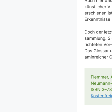
Auch hier das g
künst­li­cher 
erschie­nen ist
Erkennt­nis­se
Doch der letz­
samm­lung. Sie
rich­te­ten Vo
Das Glos­sar un
amin­rei­cher 
Flem­mer,
Neu­­mann
ISBN 3–78
Kos­ten­fre