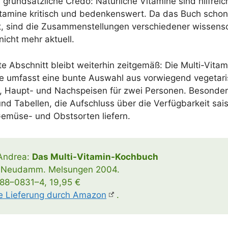
rund­sätz­li­che Cre­do: Natür­li­che Vit­ami­ne sind hilf­rei
Vit­ami­ne kri­tisch und beden­kens­wert. Da das Buch sch
, sind die Zusam­men­stel­lun­gen ver­schie­de­ner wis­sen­sch
 nicht mehr aktuell.
te Abschnitt bleibt wei­ter­hin zeit­ge­mäß: Die Mul­ti-Vit­a
 umfasst eine bun­te Aus­wahl aus vor­wie­gend vege­ta­ri
r‑, Haupt- und Nach­spei­sen für zwei Per­so­nen. Beson­ders
d Tabel­len, die Auf­schluss über die Ver­füg­bar­keit sai­so
Gemü­se- und Obst­sor­ten liefern.
 Andrea:
Das Mul­­ti-Vit­a­min-Koch­­buch
-Neu­­damm. Melsun­gen 2004.
88–0831–4, 19,95 €
ie Lie­fe­rung durch Ama­zon
.