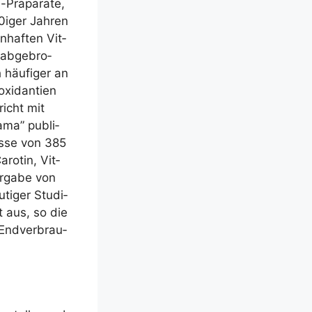
)-Präparate,
iger Jah­ren
­haf­ten Vit­
 abge­bro­
häu­fi­ger an
i­dan­ti­en
richt mit
Jama” publi­
nis­se von 385
ro­tin, Vit­
er­ga­be von
ti­ger Stu­di­
ht aus, so die
 End­ver­brau­