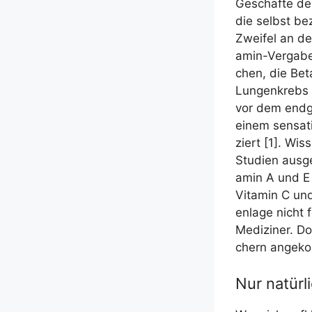
Geschäf­te de
die selbst be
Zwei­fel an de
amin-Ver­ga­b
chen, die Beta
Lun­gen­krebs 
vor dem end­gü
einem sen­sa­ti
ziert [1]. Wis­
Stu­di­en aus­g
amin A und E st
Vit­amin C und
en­la­ge nicht 
Medi­zi­ner. D
chern angek
Nur natür