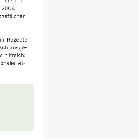
ch, die Zufuhr
on 2004
aft­li­cher
min-Rezep­te­
sch aus­ge­
 hilf­reich:
­na­ler vit­