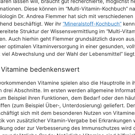
ä­ren las­sen will, braucht gut recher­chier­te, mög­lichst her
­ma­tio­nen. Die­se kön­nen im “Mul­ti-Vit­amin-Koch­buch” na
io­lo­gin Dr. Andrea Flem­mer hat sich mit ver­schie­de­nen
­hend beschäf­tigt. Wer ihr
“Mine­ral­stoff-Koch­buch”
kennt
be­rei­te­te Struk­tur der Wis­sens­ver­mitt­lung im “Mul­ti-Vit
den. Auch hier­hin geht Flem­mer grund­sätz­lich davon au
r opti­ma­len Vit­amin­ver­sor­gung in einer gesun­den, voll­
 viel Abwechs­lung und der Wahl der Lebens­mit­tel” liegt
e Vitamine bedenkenswert
 vor­kom­men­den Vit­ami­ne spie­len also die Haupt­rol­le in
 in drei Abschnit­te. Im ers­ten wer­den all­ge­mei­ne Infor­ma­
m Bei­spiel ihren Funk­tio­nen, dem Bedarf oder den häu­f
­fen (zum Bei­spiel Über‑, Unter­do­sie­rung) gelie­fert. Der
häf­tigt sich mit dem beson­de­ren Nut­zen von Vit­ami­ne
­tik von zusätz­li­cher Vit­amin-Ver­ga­be bei Erkran­kun­gen
kal­kung oder zur Ver­bes­se­rung des Immun­schut­zes wird di