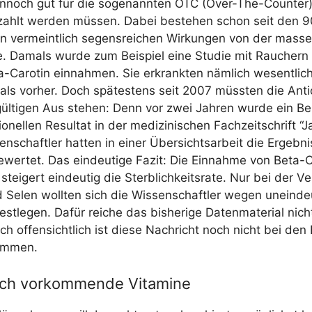
n­noch gut für die soge­nann­ten OTC (Over-The-Counter
zahlt wer­den müs­sen. Dabei bestehen schon seit den 90
n ver­meint­lich segens­rei­chen Wir­kun­gen von der mas­sen
e. Damals wur­de zum Bei­spiel eine Stu­die mit Rau­chern
-Caro­tin ein­nah­men. Sie erkrank­ten näm­lich wesent­lich 
als vor­her. Doch spä­tes­tens seit 2007 müss­ten die Anti­ox
l­ti­gen Aus ste­hen: Denn vor zwei Jah­ren wur­de ein Be
o­nel­len Resul­tat in der medi­zi­ni­schen Fach­zeit­schrift “
sen­schaft­ler hat­ten in einer Über­sichts­ar­beit die Ergeb­
e­wer­tet. Das ein­deu­ti­ge Fazit: Die Ein­nah­me von Beta-Ca
ei­gert ein­deu­tig die Sterb­lich­keits­ra­te. Nur bei der V
 Selen woll­ten sich die Wis­sen­schaft­ler wegen unein­deu­
fest­le­gen. Dafür rei­che das bis­he­ri­ge Daten­ma­te­ri­al nic
och offen­sicht­lich ist die­se Nach­richt noch nicht bei den
ommen.
lich vorkommende Vitamine