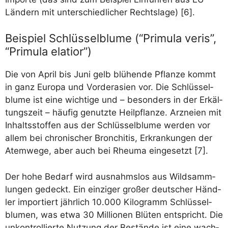
Län­dern mit unter­schied­li­cher Rechts­la­ge) [6].
Beispiel Schlüsselblume (“Primula veris”,
“Primula elatior”)
Die von April bis Juni gelb blü­hen­de Pflan­ze kommt
in ganz Euro­pa und Vor­der­asi­en vor. Die Schlüs­sel­
blu­me ist eine wich­ti­ge und – beson­ders in der Erkäl­
tungs­zeit – häu­fig genutz­te Heil­pflan­ze. Arz­nei­en mit
Inhalts­stof­fen aus der Schlüs­sel­blu­me wer­den vor
allem bei chro­ni­scher Bron­chi­tis, Erkran­kun­gen der
Atem­we­ge, aber auch bei Rheu­ma ein­ge­setzt [7].
Der hohe Bedarf wird aus­nahms­los aus Wild­samm­
lun­gen gedeckt. Ein ein­zi­ger gro­ßer deut­scher Händ­
ler impor­tiert jähr­lich 10.000 Kilo­gramm Schlüs­sel­
blu­men, was etwa 30 Mil­lio­nen Blü­ten ent­spricht. Die
unkon­trol­lier­te Nut­zung der Bestän­de ist eine wach­