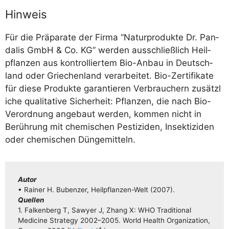
Hinweis
Für die Prä­pa­ra­te der Fir­ma “Natur­pro­duk­te Dr. Pan­
da­lis GmbH & Co. KG” wer­den aus­schließ­lich Heil­
pflan­zen aus kon­trol­lier­tem Bio-Anbau in Deutsch­
land oder Grie­chen­land ver­ar­bei­tet. Bio-Zer­ti­fi­ka­te
für die­se Pro­duk­te garan­tie­ren Ver­brau­chern zusätz­l
i­che qua­li­ta­ti­ve Sicher­heit: Pflan­zen, die nach Bio-
Ver­ord­nung ange­baut wer­den, kom­men nicht in
Berüh­rung mit che­mi­schen Pes­ti­zi­den, Insek­ti­zi­den
oder che­mi­schen Düngemitteln.
Autor
• Rai­ner H. Buben­zer, Heil­pflan­­zen-Welt (2007).
Quel­len
1. Fal­ken­berg T, Sawy­er J, Zhang X: WHO Tra­di­tio­nal
Medi­ci­ne Stra­tegy 2002–2005. World Health Orga­niza­ti­on,