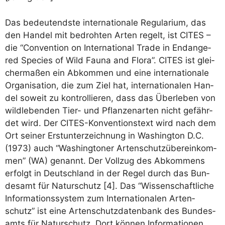
Das bedeu­tends­te inter­na­tio­na­le Regu­la­ri­um, das
den Han­del mit bedroh­ten Arten regelt, ist CITES –
die “Con­ven­ti­on on Inter­na­tio­nal Trade in End­an­ge­
red Spe­ci­es of Wild Fau­na and Flo­ra”. CITES ist glei­
cher­ma­ßen ein Abkom­men und eine inter­na­tio­na­le
Orga­ni­sa­ti­on, die zum Ziel hat, inter­na­tio­na­len Han­
del soweit zu kon­trol­lie­ren, dass das Über­le­ben von
wild­le­ben­den Tier- und Pflan­zen­ar­ten nicht gefähr­
det wird. Der CITES-Kon­ven­ti­ons­text wird nach dem
Ort sei­ner Erst­un­ter­zeich­nung in Washing­ton D.C.
(1973) auch “Washing­to­ner Arten­schutz­über­ein­kom­
men” (WA) genannt. Der Voll­zug des Abkom­mens
erfolgt in Deutsch­land in der Regel durch das Bun­
des­amt für Natur­schutz [4]. Das “Wis­sen­schaft­li­che
Infor­ma­ti­ons­sys­tem zum Inter­na­tio­na­len Arten­
schutz” ist eine Arten­schutz­da­ten­bank des Bun­des­
amts für Natur­schutz. Dort kön­nen Infor­ma­tio­nen