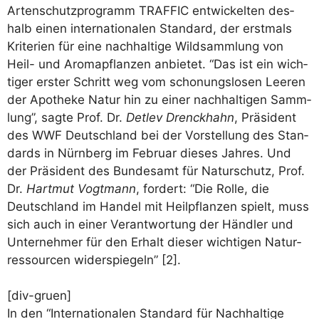
Arten­schutz­pro­gramm TRAFFIC ent­wi­ckel­ten des­
halb einen inter­na­tio­na­len Stan­dard, der erst­mals
Kri­te­ri­en für eine nach­hal­ti­ge Wild­samm­lung von
Heil- und Aro­ma­pflan­zen anbie­tet. “Das ist ein wich­
ti­ger ers­ter Schritt weg vom scho­nungs­lo­sen Lee­ren
der Apo­the­ke Natur hin zu einer nach­hal­ti­gen Samm­
lung”, sag­te Prof. Dr.
Det­lev Drenck­hahn
, Prä­si­dent
des WWF Deutsch­land bei der Vor­stel­lung des Stan­
dards in Nürn­berg im Febru­ar die­ses Jah­res. Und
der Prä­si­dent des Bun­des­amt für Natur­schutz, Prof.
Dr.
Hart­mut Vogt­mann
, for­dert: “Die Rol­le, die
Deutsch­land im Han­del mit Heil­pflan­zen spielt, muss
sich auch in einer Ver­ant­wor­tung der Händ­ler und
Unter­neh­mer für den Erhalt die­ser wich­ti­gen Natur­
res­sour­cen wider­spie­geln” [2].
[div-gruen]
In den “Inter­na­tio­na­len Stan­dard für Nach­hal­ti­ge