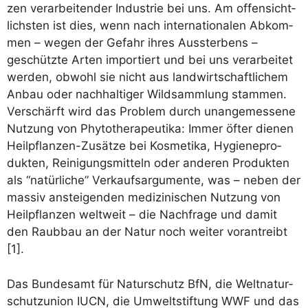
zen ver­ar­bei­ten­der Indus­trie bei uns. Am offen­sicht­
lichs­ten ist dies, wenn nach inter­na­tio­na­len Abkom­
men – wegen der Gefahr ihres Aus­ster­bens –
geschütz­te Arten impor­tiert und bei uns ver­ar­bei­tet
wer­den, obwohl sie nicht aus land­wirt­schaft­li­chem
Anbau oder nach­hal­ti­ger Wild­samm­lung stam­men.
Ver­schärft wird das Pro­blem durch unan­ge­mes­se­ne
Nut­zung von Phy­to­the­ra­peu­ti­ka: Immer öfter die­nen
Heil­pflan­zen-Zusät­ze bei Kos­me­ti­ka, Hygie­ne­pro­
duk­ten, Rei­ni­gungs­mit­teln oder ande­ren Pro­duk­ten
als “natür­li­che” Ver­kaufs­ar­gu­men­te, was – neben der
mas­siv anstei­gen­den medi­zi­ni­schen Nut­zung von
Heil­pflan­zen welt­weit – die Nach­fra­ge und damit
den Raub­bau an der Natur noch wei­ter vor­an­treibt
[1].
Das Bun­des­amt für Natur­schutz BfN, die Welt­na­tur­
schutz­uni­on IUCN, die Umwelt­stif­tung WWF und das