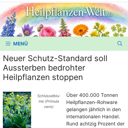
MENÜ
Neuer Schutz-Standard soll
Aussterben bedrohter
Heilpflanzen stoppen
Über 400.000 Ton­nen
Schlüs­sel­blu­
me (
Pri­mu­la
Heil­pflan­zen-Roh­wa­re
veris
)
gelan­gen jähr­lich in den
inter­na­tio­na­len Han­del.
Rund acht­zig Pro­zent der