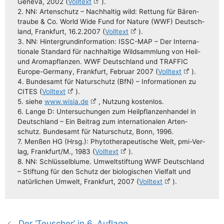
Gen­e­va, 2002 (
Voll­text
).
2. NN: Arten­schutz – Nach­hal­tig wild: Ret­tung für Bären­
trau­be & Co. World Wide Fund for Natu­re (WWF) Deutsch­
land, Frank­furt, 16.2.2007 (
Voll­text
).
3. NN: Hin­ter­grund­in­for­ma­ti­on: ISSC-MAP – Der Inter­na­
tio­na­le Stan­dard für nach­hal­ti­ge Wild­samm­lung von Heil-
und Aro­ma­pflan­zen. WWF Deutsch­land und TRAFFIC
Euro­­pe-Ger­­ma­­ny, Frank­furt, Febru­ar 2007 (
Voll­text
).
4. Bun­des­amt für Natur­schutz (BfN) – Infor­ma­tio­nen zu
CITES (
Voll­text
).
5. sie­he
www.wisia.de
, Nut­zung kostenlos.
6. Lan­ge D: Unter­su­chun­gen zum Heil­pflan­zen­han­del in
Deutsch­land – Ein Bei­trag zum inter­na­tio­na­len Arten­
schutz. Bun­des­amt für Natur­schutz, Bonn, 1996.
7. Men­ßen HG (Hrsg.): Phy­to­the­ra­peu­ti­sche Welt, pmi-Ver­­
lag, Frankfurt/​​M., 1983 (
Voll­text
).
8. NN: Schlüs­sel­blu­me. Umwelt­stif­tung WWF Deutsch­land
– Stif­tung für den Schutz der bio­lo­gi­schen Viel­falt und
natür­li­chen Umwelt, Frank­furt, 2007 (
Voll­text
).
Der ‘Teuscher’ in 6. Auflage