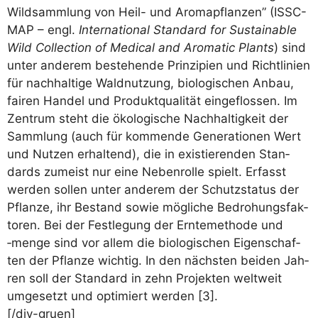
Wild­samm­lung von Heil- und Aro­ma­pflan­zen” (ISSC-
MAP – engl.
Inter­na­tio­nal Stan­dard for Sus­tainable
Wild Coll­ec­tion of Medi­cal and Aro­ma­tic Plants
) sind
unter ande­rem bestehen­de Prin­zi­pi­en und Richt­li­ni­en
für nach­hal­ti­ge Wald­nut­zung, bio­lo­gi­schen Anbau,
fai­ren Han­del und Pro­dukt­qua­li­tät ein­ge­flos­sen. Im
Zen­trum steht die öko­lo­gi­sche Nach­hal­tig­keit der
Samm­lung (auch für kom­men­de Gene­ra­tio­nen Wert
und Nut­zen erhal­tend), die in exis­tie­ren­den Stan­
dards zumeist nur eine Neben­rol­le spielt. Erfasst
wer­den sol­len unter ande­rem der Schutz­sta­tus der
Pflan­ze, ihr Bestand sowie mög­li­che Bedro­hungs­fak­
to­ren. Bei der Fest­le­gung der Ern­te­me­tho­de und
‑men­ge sind vor allem die bio­lo­gi­schen Eigen­schaf­
ten der Pflan­ze wich­tig. In den nächs­ten bei­den Jah­
ren soll der Stan­dard in zehn Pro­jek­ten welt­weit
umge­setzt und opti­miert wer­den [3].
[/div-gruen]