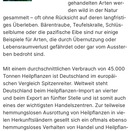
gehan­del­ten Arten wer­
den wild in der Natur
gesam­melt – oft ohne Rück­sicht auf deren lang­fris­ti­
ges Über­le­ben. Bären­trau­be, Teu­fels­kral­le, Schlüs­
sel­blu­me oder die pazi­fi­sche Eibe sind nur eini­ge
Bei­spie­le für Arten, die durch Über­nut­zung oder
Lebens­raum­ver­lust gefähr­det oder gar vom Aus­ster­
ben bedroht sind.
Mit einem durch­schnitt­li­chen Ver­brauch von 45.000
Ton­nen Heil­pflan­zen ist Deutsch­land im euro­päi­
schen Ver­gleich Spit­zen­rei­ter. Welt­weit steht
Deutsch­land beim Heil­pflan­zen-Import an vier­ter
und beim Export an fünf­ter Stel­le und ist somit auch
eines der wich­tigs­ten Han­dels­zen­tren. Zur teil­wei­se
hem­mungs­lo­sen Aus­rot­tung von Heil­pflan­zen in vie­
len Her­kunfts­län­dern gesellt sich ein oft­mals eben­so
hem­mungs­lo­ses Ver­hal­ten von Han­del und Heil­pflan­