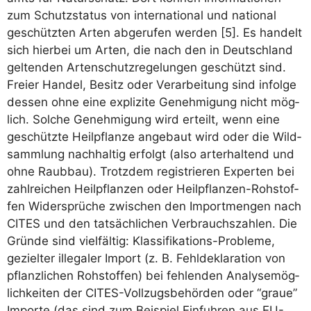
zum Schutz­sta­tus von inter­na­tio­nal und natio­nal
geschütz­ten Arten abge­ru­fen wer­den [5]. Es han­delt
sich hier­bei um Arten, die nach den in Deutsch­land
gel­ten­den Arten­schutz­re­ge­lun­gen geschützt sind.
Frei­er Han­del, Besitz oder Ver­ar­bei­tung sind infol­ge
des­sen ohne eine expli­zi­te Geneh­mi­gung nicht mög­
lich. Sol­che Geneh­mi­gung wird erteilt, wenn eine
geschütz­te Heil­pflan­ze ange­baut wird oder die Wild­
samm­lung nach­hal­tig erfolgt (also art­erhal­tend und
ohne Raub­bau). Trotz­dem regis­trie­ren Exper­ten bei
zahl­rei­chen Heil­pflan­zen oder Heil­pflan­zen-Roh­stof­
fen Wider­sprü­che zwi­schen den Import­men­gen nach
CITES und den tat­säch­li­chen Ver­brauchs­zah­len. Die
Grün­de sind viel­fäl­tig: Klas­si­fi­ka­ti­ons-Pro­ble­me,
geziel­ter ille­ga­ler Import (z. B. Fehl­de­kla­ra­ti­on von
pflanz­li­chen Roh­stof­fen) bei feh­len­den Ana­ly­se­mög­
lich­kei­ten der CITES-Voll­zugs­be­hör­den oder “graue”
Impor­te (das sind zum Bei­spiel Ein­fuh­ren aus EU-