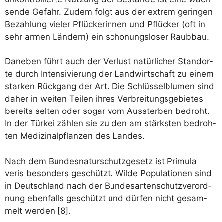
sen­de Gefahr. Zudem folgt aus der extrem gerin­gen
Bezah­lung vie­ler Pflü­cker­in­nen und Pflü­cker (oft in
sehr armen Län­dern) ein scho­nungs­lo­ser Raubbau.
Dane­ben führt auch der Ver­lust natür­li­cher Stand­or­
te durch Inten­si­vie­rung der Land­wirt­schaft zu einem
star­ken Rück­gang der Art. Die Schlüs­sel­blu­men sind
daher in wei­ten Tei­len ihres Ver­brei­tungs­ge­bie­tes
bereits sel­ten oder sogar vom Aus­ster­ben bedroht.
In der Tür­kei zäh­len sie zu den am stärks­ten bedroh­
ten Medi­zi­nal­pflan­zen des Landes.
Nach dem Bun­des­na­tur­schutz­ge­setz ist Pri­mu­la
veris beson­ders geschützt. Wil­de Popu­la­tio­nen sind
in Deutsch­land nach der Bun­des­ar­ten­schutz­ver­ord­
nung eben­falls geschützt und dür­fen nicht gesam­
melt wer­den [8].