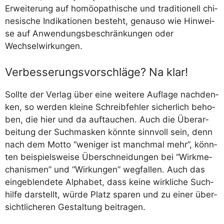
Erwei­te­rung auf homöo­pa­thi­sche und tra­di­tio­nell chi­
ne­si­sche Indi­ka­tio­nen besteht, genau­so wie Hin­wei­
se auf Anwen­dungs­be­schrän­kun­gen oder
Wechselwirkungen.
Verbesserungsvorschläge? Na klar!
Soll­te der Ver­lag über eine wei­te­re Auf­la­ge nach­den­
ken, so wer­den klei­ne Schreib­feh­ler sicher­lich beho­
ben, die hier und da auf­tau­chen. Auch die Über­ar­
bei­tung der Such­mas­ken könn­te sinn­voll sein, denn
nach dem Mot­to “weni­ger ist manch­mal mehr”, könn­
ten bei­spiels­wei­se Über­schnei­dun­gen bei “Wirk­me­
cha­nis­men” und “Wir­kun­gen” weg­fal­len. Auch das
ein­ge­blen­de­te Alpha­bet, dass kei­ne wirk­li­che Such­
hil­fe dar­stellt, wür­de Platz spa­ren und zu einer über­
sicht­li­che­ren Gestal­tung beitragen.