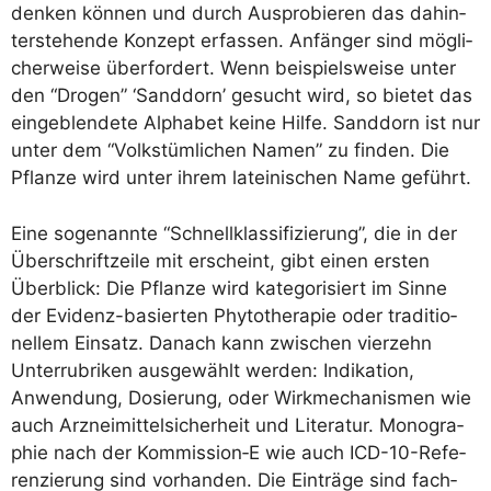
den­ken kön­nen und durch Aus­pro­bie­ren das dahin­
ter­ste­hen­de Kon­zept erfas­sen. Anfän­ger sind mög­li­
cher­wei­se über­for­dert. Wenn bei­spiels­wei­se unter
den “Dro­gen” ‘Sand­dorn’ gesucht wird, so bie­tet das
ein­ge­blen­de­te Alpha­bet kei­ne Hil­fe. Sand­dorn ist nur
unter dem “Volks­tüm­li­chen Namen” zu fin­den. Die
Pflan­ze wird unter ihrem latei­ni­schen Name geführt.
Eine soge­nann­te “Schnell­klas­si­fi­zie­rung”, die in der
Über­schrift­zei­le mit erscheint, gibt einen ers­ten
Über­blick: Die Pflan­ze wird kate­go­ri­siert im Sin­ne
der Evi­denz-basier­ten Phy­to­the­ra­pie oder tra­di­tio­
nel­lem Ein­satz. Danach kann zwi­schen vier­zehn
Unter­ru­bri­ken aus­ge­wählt wer­den: Indi­ka­ti­on,
Anwen­dung, Dosie­rung, oder Wirk­me­cha­nis­men wie
auch Arz­nei­mit­tel­si­cher­heit und Lite­ra­tur. Mono­gra­
phie nach der Kommission‑E wie auch ICD-10-Refe­
ren­zie­rung sind vor­han­den. Die Ein­trä­ge sind fach­