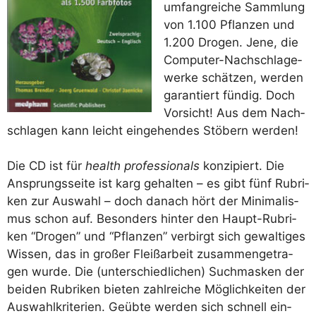
umfang­rei­che Samm­lung
von 1.100 Pflan­zen und
1.200 Dro­gen. Jene, die
Com­pu­ter-Nach­schla­ge­
wer­ke schät­zen, wer­den
garan­tiert fün­dig. Doch
Vor­sicht! Aus dem Nach­
schla­gen kann leicht ein­ge­hen­des Stö­bern werden!
Die CD ist für
health pro­fes­sio­nals
kon­zi­piert. Die
Ansprungs­sei­te ist karg gehal­ten – es gibt fünf Rubri­
ken zur Aus­wahl – doch danach hört der Mini­ma­lis­
mus schon auf. Beson­ders hin­ter den Haupt-Rubri­
ken “Dro­gen” und “Pflan­zen” ver­birgt sich gewal­ti­ges
Wis­sen, das in gro­ßer Fleiß­ar­beit zusam­men­ge­tra­
gen wur­de. Die (unter­schied­li­chen) Such­mas­ken der
bei­den Rubri­ken bie­ten zahl­rei­che Mög­lich­kei­ten der
Aus­wahl­kri­te­ri­en. Geüb­te wer­den sich schnell ein­