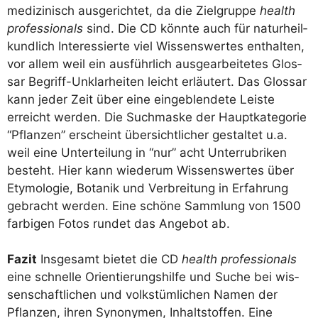
me­di­zi­nisch aus­ge­rich­tet, da die Ziel­grup­pe
health
pro­fes­sio­nals
sind. Die CD könn­te auch für natur­heil­
kund­lich Inter­es­sier­te viel Wis­sens­wer­tes ent­hal­ten,
vor allem weil ein aus­führ­lich aus­ge­ar­bei­te­tes Glos­
sar Begriff-Unklar­hei­ten leicht erläu­tert. Das Glos­sar
kann jeder Zeit über eine ein­ge­blen­de­te Leis­te
erreicht wer­den. Die Such­mas­ke der Haupt­ka­te­go­rie
“Pflan­zen” erscheint über­sicht­li­cher gestal­tet u.a.
weil eine Unter­tei­lung in “nur” acht Unter­ru­bri­ken
besteht. Hier kann wie­der­um Wis­sens­wer­tes über
Ety­mo­lo­gie, Bota­nik und Ver­brei­tung in Erfah­rung
gebracht wer­den. Eine schö­ne Samm­lung von 1500
far­bi­gen Fotos run­det das Ange­bot ab.
Fazit
Ins­ge­samt bie­tet die CD
health pro­fes­sio­nals
eine schnel­le Ori­en­tie­rungs­hil­fe und Suche bei wis­
sen­schaft­li­chen und volks­tüm­li­chen Namen der
Pflan­zen, ihren Syn­ony­men, Inhalt­stof­fen. Eine