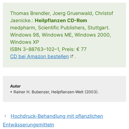
Tho­mas Brend­ler, Joerg Gruen­wald, Chris­tof
Jae­ni­cke.:
Heil­pflan­zen CD-Rom
med­ph­arm, Sci­en­ti­fic Publishers, Stuttgart.
Win­dows 98, Win­dows ME, Win­dows 2000,
Win­dows XP
ISBN 3–88763–102–1, Preis: € 77
CD bei Ama­zon bestel­len
.
Autor
• Rai­ner H. Buben­zer, Heil­pflan­­zen-Welt (2003).
Hochdruck-Behandlung mit pflanzlichen
Entwässerungsmitteln