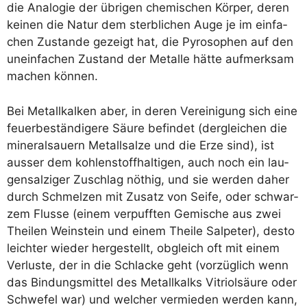
die Ana­lo­gie der übri­gen che­mi­schen Kör­per, deren
kei­nen die Natur dem sterb­li­chen Auge je im ein­fa­
chen Zustan­de gezeigt hat, die Pyro­so­phen auf den
unein­fa­chen Zustand der Metal­le hät­te auf­merk­sam
machen können.
Bei Metall­kal­ken aber, in deren Ver­ei­ni­gung sich eine
feu­er­be­stän­di­ge­re Säu­re befin­det (der­glei­chen die
mine­ral­sauern Metall­sal­ze und die Erze sind), ist
aus­ser dem koh­len­stoff­hal­ti­gen, auch noch ein lau­
gen­sal­zi­ger Zuschlag nöthig, und sie wer­den daher
durch Schmel­zen mit Zusatz von Sei­fe, oder schwar­
zem Flus­se (einem ver­puff­ten Gemi­sche aus zwei
Thei­len Wein­stein und einem Thei­le Sal­pe­ter), des­to
leich­ter wie­der her­ge­stellt, obgleich oft mit einem
Ver­lus­te, der in die Schla­cke geht (vor­züg­lich wenn
das Bin­dungs­mit­tel des Metall­kalks Vitri­ol­säu­re oder
Schwe­fel war) und wel­cher ver­mie­den wer­den kann,