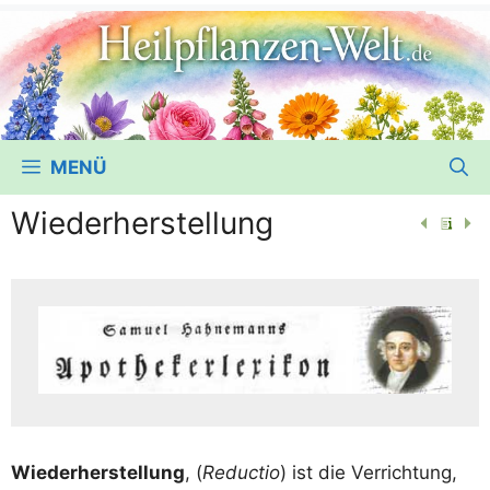
MENÜ
Wiederherstellung
Wie­der­her­stel­lung
, (
Reduc­tio
) ist die Ver­rich­tung,