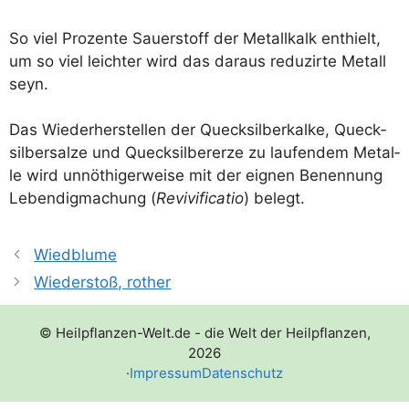
So viel Pro­zen­te Sau­er­stoff der Metall­kalk ent­hielt,
um so viel leich­ter wird das dar­aus redu­zir­te Metall
seyn.
Das Wie­der­her­stel­len der Queck­sil­ber­kal­ke, Queck­
sil­ber­sal­ze und Queck­sil­ber­er­ze zu lau­fen­dem Metal­
le wird unnö­thi­ger­wei­se mit der eig­nen Benen­nung
Leben­dig­ma­chung (
Revi­vi­fi­ca­tio
) belegt.
Wiedblume
Wiederstoß, rother
© Heilpflanzen-Welt.de - die Welt der Heilpflanzen,
2026
·
Impressum
Datenschutz