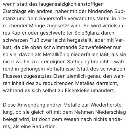
wenn statt des lau­gen­sal­zig­koh­len­stof­fi­gen
Zuschlags ein and­res, näher mit der bin­den­den Sub­
stanz und dem Sau­er­stof­fe ver­wand­tes Metall in hin­
rei­chen­der Men­ge zuge­setzt wird. So wird vitri­ol­sau­
res Kup­fer oder geschwe­fel­ter Spieß­glanz durch
schwar­zen Fluß zwar leicht her­ge­stellt, aber mit Ver­
lust, da die oben schwim­men­de Schwe­fel­le­ber nur
so viel davon als Metall­kö­nig nie­der­fal­len läßt, als sie
nicht wei­ter zu ihrer eig­nen Sät­ti­gung braucht – wäh­
rend in gehö­ri­gem Ver­hält­nis­se (statt des schwar­zen
Flus­ses) zuge­setz­tes Eisen ziem­lich genau den wah­
ren Inhalt des zu redu­zi­ren­den Metal­les dar­reicht,
wäh­rend es sich selbst zu Eisen­kie­ße umändert.
Die­se Anwen­dung and­rer Metal­le zur Wie­der­her­stel­
lung, ob sie gleich oft mit dem Nah­men Nie­der­schlag
belegt wird, ist doch dem Wesen nach nichts ande­
res, als eine Reduktion.