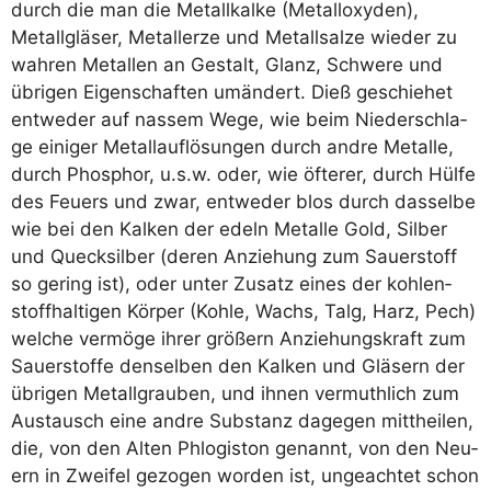
durch die man die Metall­kal­ke (Metall­oxy­den),
Metall­glä­ser, Metall­erze und Metall­sal­ze wie­der zu
wah­ren Metal­len an Gestalt, Glanz, Schwe­re und
übri­gen Eigen­schaf­ten umän­dert. Dieß geschie­het
ent­we­der auf nas­sem Wege, wie beim Nie­der­schla­
ge eini­ger Metall­auf­lö­sun­gen durch and­re Metal­le,
durch Phos­phor, u.s.w. oder, wie öfte­rer, durch Hül­fe
des Feu­ers und zwar, ent­we­der blos durch das­sel­be
wie bei den Kal­ken der edeln Metal­le Gold, Sil­ber
und Queck­sil­ber (deren Anzie­hung zum Sau­er­stoff
so gering ist), oder unter Zusatz eines der koh­len­
stoff­hal­ti­gen Kör­per (Koh­le, Wachs, Talg, Harz, Pech)
wel­che ver­mö­ge ihrer grö­ßern Anzie­hungs­kraft zum
Sau­er­stof­fe den­sel­ben den Kal­ken und Glä­sern der
übri­gen Metallg­rau­ben, und ihnen ver­muth­lich zum
Aus­tausch eine and­re Sub­stanz dage­gen mitt­hei­len,
die, von den Alten Phlo­gis­ton genannt, von den Neu­
ern in Zwei­fel gezo­gen wor­den ist, unge­ach­tet schon