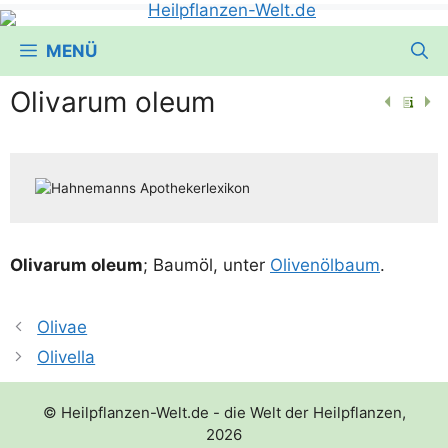
MENÜ
Olivarum oleum
Oli­varum ole­um
; Baum­öl, unter
Oli­ven­öl­baum
.
Olivae
Olivella
© Heilpflanzen-Welt.de - die Welt der Heilpflanzen,
2026