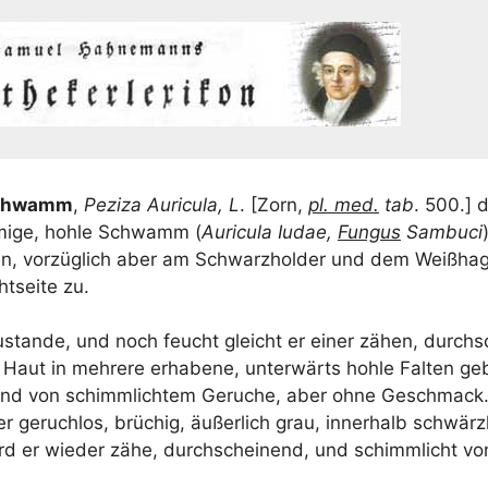
­schwamm
,
Pezi­za Auricu­la, L
. [Zorn,
pl. med.
tab
. 500.] d
ör­mi­ge, hoh­le Schwamm (
Auricu­la Iudae,
Fun­gus
Sam­bu­ci
, vor­züg­lich aber am Schwarz­hol­der und dem Weiß­ha­g
t­sei­te zu.
ustan­de, und noch feucht gleicht er einer zähen, durch­s
gen Haut in meh­re­re erha­be­ne, unter­wärts hoh­le Fal­ten g
und von schimm­lich­tem Geru­che, aber ohne Geschmack.
er geruch­los, brü­chig, äußer­lich grau, inner­halb schwärz­
ird er wie­der zähe, durch­schei­nend, und schimm­licht v