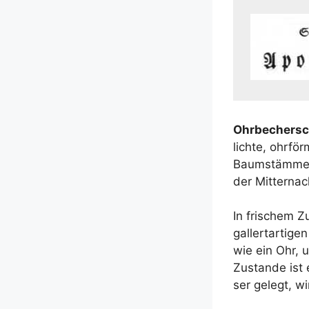
Ohr­be­cher
lich­te, ohr­f
Baum­stäm­men
der Mit­ter­nach
In fri­schem Z
gal­lert­ar­ti­
wie ein Ohr, 
Zustan­de ist 
ser gelegt, w