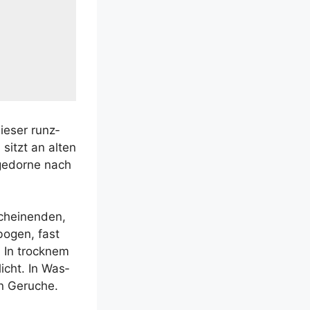
ie­ser runz­
) sitzt an alten
e­dor­ne nach
chei­nen­den,
ebo­gen, fast
 In trock­nem
licht. In Was­
on Geruche.