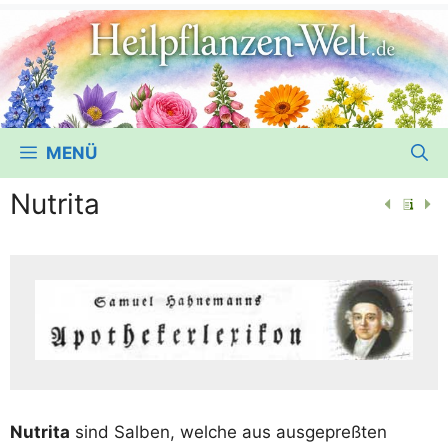
MENÜ
Nutrita
Nut­ri­ta
sind Sal­ben, wel­che aus aus­ge­preß­ten