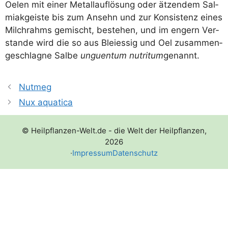
Oelen mit einer Metall­auf­lö­sung oder ätzen­dem Sal­
mi­ak­geis­te bis zum Ansehn und zur Kon­sis­tenz eines
Milch­rahms gemischt, bestehen, und im engern Ver­
stan­de wird die so aus Blei­es­sig und Oel zusam­men­
ge­schlag­ne Sal­be
unguen­tum nut­r­itum
genannt.
Nutmeg
Nux aquatica
© Heilpflanzen-Welt.de - die Welt der Heilpflanzen,
2026
·
Impressum
Datenschutz