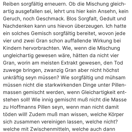
Rei­ben sorg­fäl­tig erneu­ern. Ob die Mischung gleich­
ar­tig aus­ge­fal­len sei, lehrt uns hier kein Ansehn, kein
Geruch, noch Geschmack. Blos Sorg­falt, Gedult und
Nach­den­ken kann uns hie­von über­zeu­gen. Ich hat­te
ein sol­ches Gemisch sorg­fäl­tig berei­tet, wovon jede
vier und zwei Gran schon auf­fal­len­de Wir­kung bei
Kin­dern her­vor­brach­ten. Wie, wenn die Mischung
ungleich­ar­tig gewe­sen wäre, hät­ten da nicht vier
Gran, wor­in am meis­ten Extrakt gewe­sen, den Tod
zuwe­ge brin­gen, zwan­zig Gran aber nicht höchst
unkräf­tig seyn müs­sen? Wie sorg­fäl­tig und müh­sam
müs­sen nicht die stark­wir­ken­den Din­ge unter Pil­len­
mas­sen gemischt wer­den, wenn Gleich­ar­tig­keit ent­
ste­hen soll! Wie innig gemischt muß nicht die Mas­se
zu Hoff­manns Pil­len seyn, wenn man nicht damit
töden will! Zudem muß man wis­sen, wel­che Kör­per
sich zusam­men ver­ei­ni­gen las­sen, wel­che nicht?
wel­che mit Zwi­schen­mit­teln, wel­che auch dann