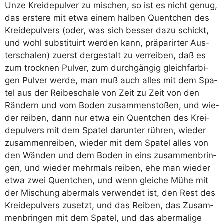
Unze Krei­de­pul­ver zu mischen, so ist es nicht genug,
das ers­te­re mit etwa einem hal­ben Quent­chen des
Krei­de­pul­vers (oder, was sich bes­ser dazu schickt,
und wohl sub­sti­tuirt wer­den kann, prä­pa­rirter Aus­
ter­scha­len) zuerst der­ge­stalt zu ver­rei­ben, daß es
zum trock­nen Pul­ver, zum durch­gän­gig gleich­far­bi­
gen Pul­ver wer­de, man muß auch alles mit dem Spa­
tel aus der Rei­be­scha­le von Zeit zu Zeit von den
Rän­dern und vom Boden zusam­men­sto­ßen, und wie­
der rei­ben, dann nur etwa ein Quent­chen des Krei­
de­pul­vers mit dem Spa­tel dar­un­ter rüh­ren, wie­der
zusam­men­rei­ben, wie­der mit dem Spa­tel alles von
den Wän­den und dem Boden in eins zusam­men­brin­
gen, und wie­der mehr­mals rei­ben, ehe man wie­der
etwa zwei Quent­chen, und wenn glei­che Mühe mit
der Mischung aber­mals ver­wen­det ist, den Rest des
Krei­de­pul­vers zusetzt, und das Rei­ben, das Zusam­
men­brin­gen mit dem Spa­tel, und das aber­ma­li­ge