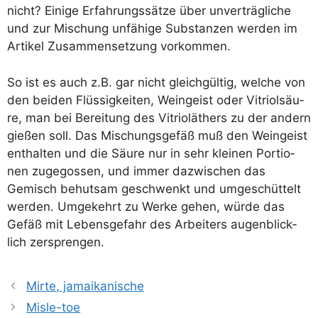
nicht? Eini­ge Erfah­rungs­sät­ze über unver­träg­li­che
und zur Mischung unfä­hi­ge Sub­stan­zen wer­den im
Arti­kel Zusam­men­set­zung vorkommen.
So ist es auch z.B. gar nicht gleich­gül­tig, wel­che von
den bei­den Flüs­sig­kei­ten, Wein­geist oder Vitri­ol­säu­
re, man bei Berei­tung des Vitriol­äthers zu der andern
gie­ßen soll. Das Mischungs­ge­fäß muß den Wein­geist
ent­hal­ten und die Säu­re nur in sehr klei­nen Por­tio­
nen zuge­gos­sen, und immer dazwi­schen das
Gemisch behut­sam geschwenkt und umge­schüt­telt
wer­den. Umge­kehrt zu Wer­ke gehen, wür­de das
Gefäß mit Lebens­ge­fahr des Arbei­ters augen­blick­
lich zersprengen.
Mirte, jamaikanische
Misle-toe