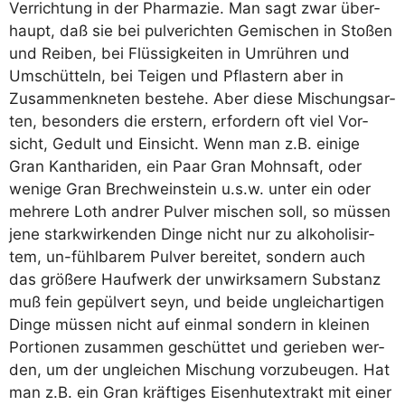
Ver­rich­tung in der Phar­ma­zie. Man sagt zwar über­
haupt, daß sie bei pul­verich­ten Gemi­schen in Sto­ßen
und Rei­ben, bei Flüs­sig­kei­ten in Umrüh­ren und
Umschüt­teln, bei Tei­gen und Pflas­tern aber in
Zusam­men­kne­ten bestehe. Aber die­se Mischungs­ar­
ten, beson­ders die erstern, erfor­dern oft viel Vor­
sicht, Gedult und Ein­sicht. Wenn man z.B. eini­ge
Gran Kant­ha­ri­den, ein Paar Gran Mohn­saft, oder
weni­ge Gran Brech­wein­stein u.s.w. unter ein oder
meh­re­re Loth and­rer Pul­ver mischen soll, so müs­sen
jene stark­wir­ken­den Din­ge nicht nur zu alko­ho­li­sir­
tem, un-fühl­ba­rem Pul­ver berei­tet, son­dern auch
das grö­ße­re Hauf­werk der unwirk­sa­mern Sub­stanz
muß fein gepül­vert seyn, und bei­de ungleich­ar­ti­gen
Din­ge müs­sen nicht auf ein­mal son­dern in klei­nen
Por­tio­nen zusam­men geschüt­tet und gerie­ben wer­
den, um der unglei­chen Mischung vor­zu­beu­gen. Hat
man z.B. ein Gran kräf­ti­ges Eisen­hut­ex­trakt mit einer