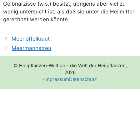
Gelb­nar­zis­se (w.s.) besitzt, übri­gens aber viel zu
wenig unter­sucht ist, als daß sie unter die Heil­mit­tel
gerech­net wer­den könnte.
Meerlöffelkraut
Meermannstreu
© Heilpflanzen-Welt.de - die Welt der Heilpflanzen,
2026
·
Impressum
Datenschutz