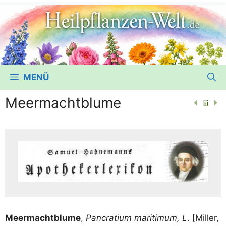
MENÜ
Meermachtblume
Meer­macht­blu­me
,
Pan­cra­ti­um mari­ti­mum, L
. [Mil­ler,