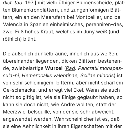
dict
. tab
. 197.] mit viel­blüt­hi­ger Blu­men­schei­de, plat­
ten Blu­men­kron­blät­tern, und zun­gen­för­mi­gen Blät­
tern, ein an den Meer­u­fern bei Mont­pel­lier, und bei
Valen­cia in Spa­ni­en ein­hei­mi­sches, peren­ni­ren-des,
zwei Fuß hohes Kraut, wel­ches im Juny weiß (und
röth­lich) blüht.
Die äußer­lich dun­kel­brau­ne, inner­lich aus wei­ßen,
über­ein­an­der lie­gen­den, dicken Blät­tern bestehen­
de, zwie­bel­ar­ti­ge
Wur­zel
(
Rad
. Pan­cra­tii mon­spes­
su­la-ni, Hemero­cal­lis valen­tinae, Scil­lae mino­ris
) ist
von sehr schlei­mi­gem, bit­term, aber nicht schar­fem
Ge-schma­cke, und erregt viel Ekel. Wenn sie auch
nicht so gif­tig ist, wie sie Eini­ge geglaubt haben, so
kann sie doch nicht, wie And­re woll­ten, statt der
Meer­zwie-bels­quil­le, von der sie sehr abweicht,
ange­wen­det wer­den. Wahr­schein­li­cher ist es, daß
sie eine Aehn­lich­kelt in ihren Eigen­schaf­ten mit der