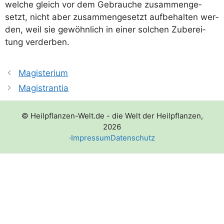
wel­che gleich vor dem Gebrau­che zusam­men­ge­
setzt, nicht aber zusam­men­ge­setzt auf­be­hal­ten wer­
den, weil sie gewöhn­lich in einer sol­chen Zube­rei­
tung verderben.
Magisterium
Magistrantia
© Heilpflanzen-Welt.de - die Welt der Heilpflanzen,
2026
·
Impressum
Datenschutz