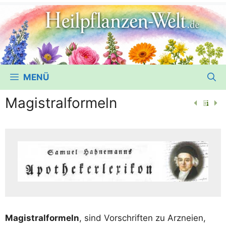
MENÜ
Magistralformeln
Magis­tral­for­meln
, sind Vor­schrif­ten zu Arz­nei­en,