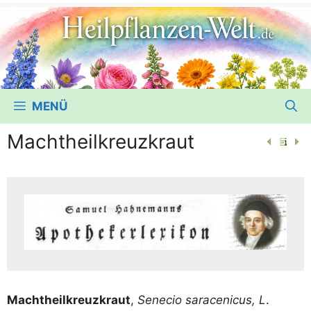
MENÜ
Machtheilkreuzkraut
Macht­heil­kreuz­kraut
,
Sene­cio sara­ceni­cus, L
.