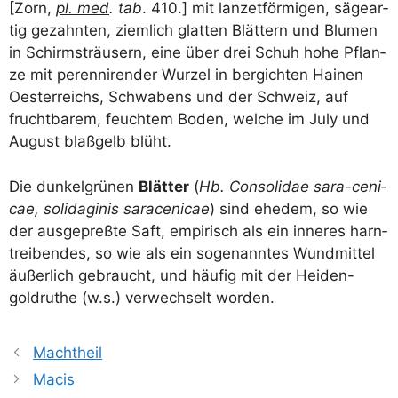
[Zorn,
pl. med
. tab
. 410.] mit lan­zet­för­mi­gen, säge­ar­
tig gezahn­ten, ziem­lich glat­ten Blät­tern und Blu­men
in Schirm­sträu­sern, eine über drei Schuh hohe Pflan­
ze mit peren­ni­ren­der Wur­zel in ber­gich­ten Hai­nen
Oes­ter­reichs, Schwa­bens und der Schweiz, auf
frucht­ba­rem, feuch­tem Boden, wel­che im July und
August blaß­gelb blüht.
Die dun­kel­grü­nen
Blät­ter
(
Hb. Con­so­li­dae sara-ceni­
cae, soli­da­ginis sara­ceni­cae
) sind ehe­dem, so wie
der aus­ge­preß­te Saft, empi­risch als ein inne­res harn­
trei­ben­des, so wie als ein soge­nann­tes Wund­mit­tel
äußer­lich gebraucht, und häu­fig mit der Hei­den-
gold­ru­the (w.s.) ver­wech­selt worden.
Machtheil
Macis