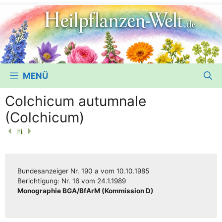
MENÜ
Colchicum autumnale
(Colchicum)
Bun­des­an­zei­ger
Nr. 190 a
vom
10.10.1985
Berich­ti­gung:
Nr. 16
vom
24.1.1989
Mono­gra­phie BGA/​​BfArM (Kom­mis­si­on D)