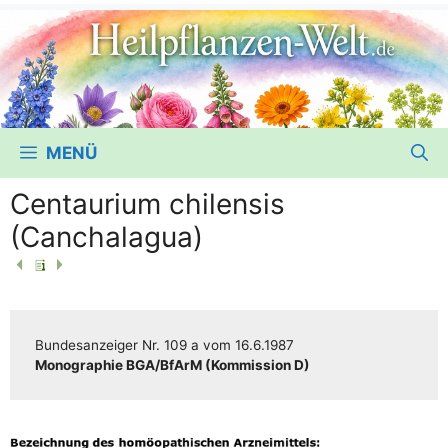
MENÜ
Centaurium chilensis
(Canchalagua)
Bun­des­an­zei­ger
Nr. 109 a
vom
16.6.1987
Mono­gra­phie BGA/​​BfArM (Kom­mis­si­on D)