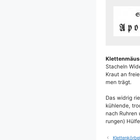
Klet­ten­mäu­s
Sta­cheln Wider
Kraut an frei­
men trägt.
Das wid­rig ri
küh­len­de, tr
nach Ruhren u
run­gen) Hül­f
Klettenkörbe