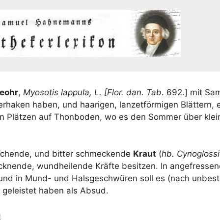
e­ohr
,
Myo­so­tis lap­pu­la, L. [
Flor. dan.
Tab
. 692.] mit Sa
­ha­ken haben, und haa­ri­gen, lan­zet­för­mi­gen Blät­tern, ei
en Plät­zen auf Thon­bo­den, wo es den Som­mer über klei­
e­chen­de, und bit­ter schme­cken­de
Kraut
(
hb. Cynoglos­si
ock­nen­de, wund­hei­len­de Kräf­te besit­zen. In ange­fres­s
nd in Mund- und Hals­ge­schwü­ren soll es (nach unbe­stä­
e geleis­tet haben als Absud.
l