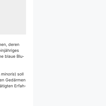
men, deren
n­jäh­ri­ges
ne blaue Blu­
 mino­ris
) soll
e­nen Gedär­men
tig­ten Erfah­