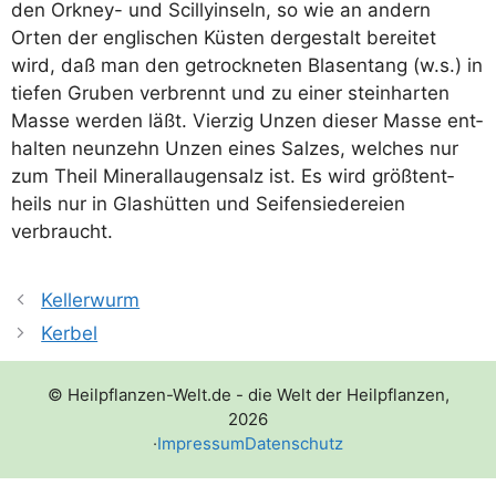
den Ork­ney- und Scil­ly­in­seln, so wie an andern
Orten der eng­li­schen Küs­ten der­ge­stalt berei­tet
wird, daß man den getrock­ne­ten Bla­sen­tang (w.s.) in
tie­fen Gru­ben ver­brennt und zu einer stein­har­ten
Mas­se wer­den läßt. Vier­zig Unzen die­ser Mas­se ent­
hal­ten neun­zehn Unzen eines Sal­zes, wel­ches nur
zum Theil Mine­ral­lau­gen­salz ist. Es wird größ­tent­
heils nur in Glas­hüt­ten und Sei­fen­sie­de­rei­en
verbraucht.
Kellerwurm
Kerbel
© Heilpflanzen-Welt.de - die Welt der Heilpflanzen,
2026
·
Impressum
Datenschutz