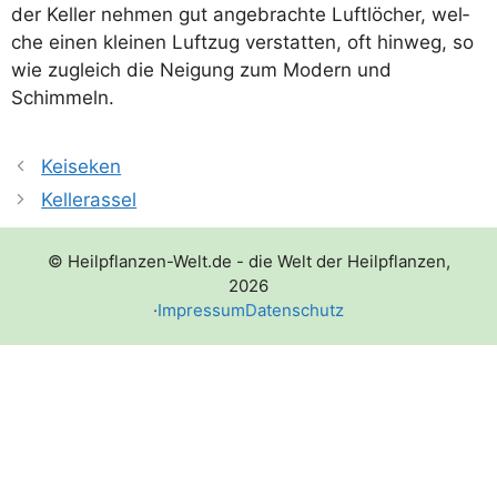
der Kel­ler neh­men gut ange­brach­te Luft­lö­cher, wel­
che einen klei­nen Luft­zug ver­stat­ten, oft hin­weg, so
wie zugleich die Nei­gung zum Modern und
Schimmeln.
Keiseken
Kellerassel
© Heilpflanzen-Welt.de - die Welt der Heilpflanzen,
2026
·
Impressum
Datenschutz