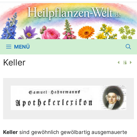
MENÜ
Keller
Kel­ler
sind gewöhn­lich gewöl­b­ar­tig aus­ge­mau­er­te