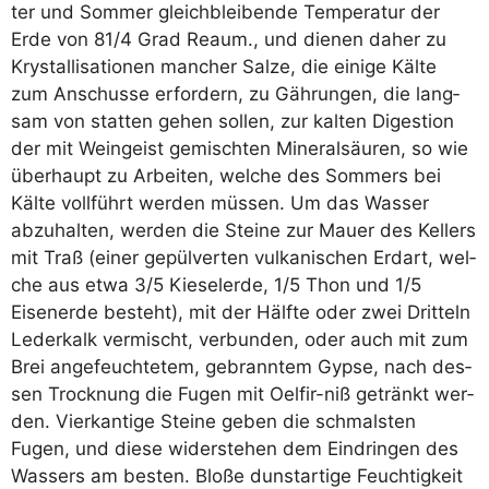
ter und Som­mer gleich­blei­ben­de Tem­pe­ra­tur der
Erde von 81/​4 Grad Reaum., und die­nen daher zu
Krystal­li­sa­tio­nen man­cher Sal­ze, die eini­ge Käl­te
zum Anschus­se erfor­dern, zu Gäh­run­gen, die lang­
sam von stat­ten gehen sol­len, zur kal­ten Diges­ti­on
der mit Wein­geist gemisch­ten Mine­ral­säu­ren, so wie
über­haupt zu Arbei­ten, wel­che des Som­mers bei
Käl­te voll­führt wer­den müs­sen. Um das Was­ser
abzu­hal­ten, wer­den die Stei­ne zur Mau­er des Kel­lers
mit Traß (einer gepül­ver­ten vul­ka­ni­schen Erd­art, wel­
che aus etwa 3/​5 Kie­sel­er­de, 1/​5 Thon und 1/​5
Eisen­er­de besteht), mit der Hälf­te oder zwei Drit­teln
Leder­kalk ver­mischt, ver­bun­den, oder auch mit zum
Brei ange­feuch­te­tem, gebrann­tem Gyp­se, nach des­
sen Trock­nung die Fugen mit Oel­fir-niß getränkt wer­
den. Vier­kan­ti­ge Stei­ne geben die schmals­ten
Fugen, und die­se wider­ste­hen dem Ein­drin­gen des
Was­sers am bes­ten. Blo­ße dunst­ar­ti­ge Feuch­tig­keit