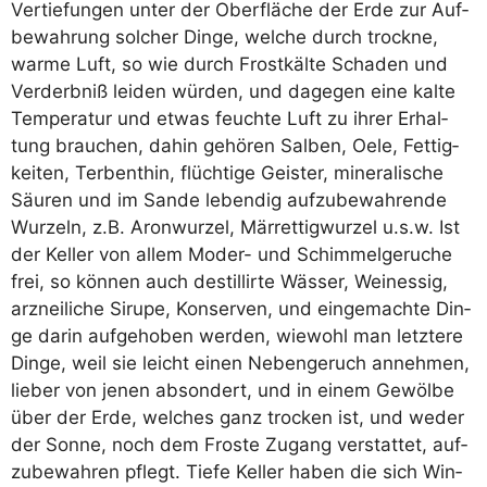
Ver­tie­fun­gen unter der Ober­flä­che der Erde zur Auf­
be­wah­rung sol­cher Din­ge, wel­che durch trock­ne,
war­me Luft, so wie durch Frost­käl­te Scha­den und
Ver­derb­niß lei­den wür­den, und dage­gen eine kal­te
Tem­pe­ra­tur und etwas feuch­te Luft zu ihrer Erhal­
tung brau­chen, dahin gehö­ren Sal­ben, Oele, Fet­tig­
kei­ten, Ter­ben­thin, flüch­ti­ge Geis­ter, mine­ra­li­sche
Säu­ren und im San­de leben­dig auf­zu­be­wah­ren­de
Wur­zeln, z.B. Aron­wur­zel, Mär­ret­tig­wur­zel u.s.w. Ist
der Kel­ler von allem Moder- und Schim­mel­ge­ru­che
frei, so kön­nen auch destil­lir­te Wäs­ser, Wein­essig,
arz­nei­li­che Siru­pe, Kon­ser­ven, und ein­ge­mach­te Din­
ge dar­in auf­ge­ho­ben wer­den, wie­wohl man letz­te­re
Din­ge, weil sie leicht einen Neben­ge­ruch anneh­men,
lie­ber von jenen abson­dert, und in einem Gewöl­be
über der Erde, wel­ches ganz tro­cken ist, und weder
der Son­ne, noch dem Fros­te Zugang ver­stat­tet, auf­
zu­be­wah­ren pflegt. Tie­fe Kel­ler haben die sich Win­