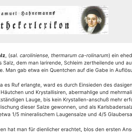
alz
, (
sal. caro­li­ni­en­se, ther­ma­rum ca-rolina­rum
) ein ehe
s Salz, dem man lari­ren­de, Schleim zert­hei­len­de und auf
eg­te. Man gab etwa ein Quent­chen auf die Gabe in Auflös
a es Ruf erlang­te, ward es durch Ein­sie­den des dasi­gen
ut­chen und Krystal­li­si­ren, aber­mah­li­ge und mehr­ma­li­
stän­di­gen Lau­ge, bis kein Krystal­len-anschuß mehr erfo
Mischung die­ser Sal­ze gewon­nen, und als Karls­ba­dersalz
wa 1/​5 mine­ra­li­schem Lau­gen­sal­ze und 4/​5 Glaubersa
­ten hat man für dien­li­cher erach­tet, blos den ers­ten 