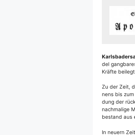
Karls­ba­ders
del gang­ba­re
Kräf­te bei­l
Zu der Zeit, d
nens bis zum Hä
dung der rück­
nach­ma­li­ge 
bestand aus et
In neu­ern Zei