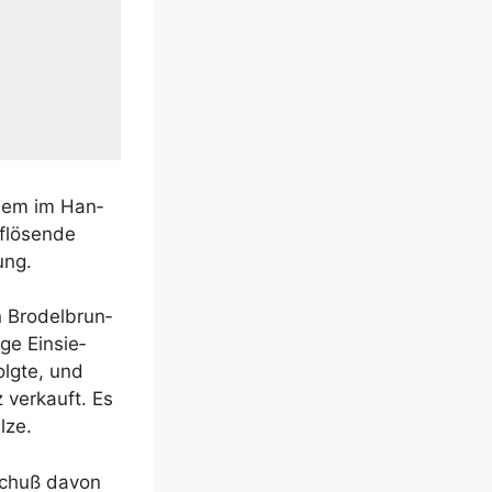
­dem im Han­
­lö­sen­de
ung.
 Bro­del­brun­
ge Ein­sie­
lg­te, und
 ver­kauft. Es
lze.
Anschuß davon