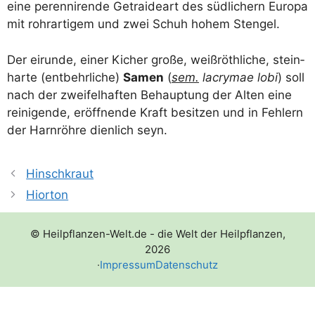
eine peren­ni­ren­de Getrai­de­art des süd­li­chern Euro­pa
mit rohr­ar­ti­gem und zwei Schuh hohem Stengel.
Der eirun­de, einer Kicher gro­ße, weiß­röth­li­che, stein­
har­te (ent­behr­li­che)
Samen
(
sem.
lacrymae lobi
) soll
nach der zwei­fel­haf­ten Behaup­tung der Alten eine
rei­ni­gen­de, eröff­nen­de Kraft besit­zen und in Feh­lern
der Harn­röh­re dien­lich seyn.
Hinschkraut
Hiorton
© Heilpflanzen-Welt.de - die Welt der Heilpflanzen,
2026
·
Impressum
Datenschutz