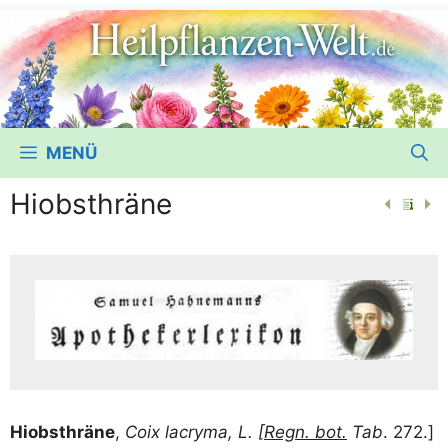
MENÜ
Hiobsthräne
Hiobst­hrä­ne
,
Coix lacryma, L. [
Regn. bot.
Tab
. 272.]