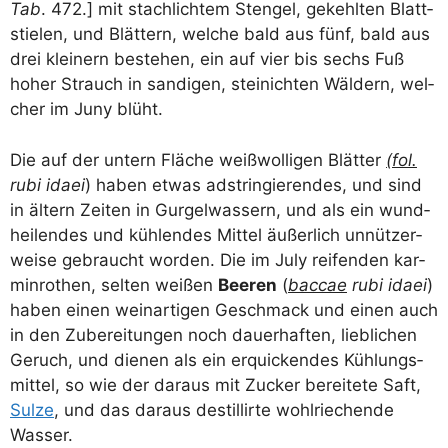
Tab
. 472.] mit stach­lich­tem Sten­gel, gekehl­ten Blatt­
stie­len, und Blät­tern, wel­che bald aus fünf, bald aus
drei klei­nern bestehen, ein auf vier bis sechs Fuß
hoher Strauch in san­di­gen, stei­nich­ten Wäl­dern, wel­
cher im Juny blüht.
Die auf der untern Flä­che weiß­wol­li­gen Blät­ter
(fol.
rubi idaei
) haben etwas adstrin­gie­ren­des, und sind
in ältern Zei­ten in Gur­gel­was­sern, und als ein wund­
hei­len­des und küh­len­des Mit­tel äußer­lich unnüt­zer­
wei­se gebraucht wor­den. Die im July rei­fen­den kar­
min­ro­then, sel­ten wei­ßen
Bee­ren
(
bac­cae
rubi idaei
)
haben einen wein­ar­ti­gen Geschmack und einen auch
in den Zube­rei­tun­gen noch dau­er­haf­ten, lieb­li­chen
Geruch, und die­nen als ein erqui­cken­des Küh­lungs­
mit­tel, so wie der dar­aus mit Zucker berei­te­te Saft,
Sul­ze
, und das dar­aus destil­lir­te wohl­rie­chen­de
Wasser.