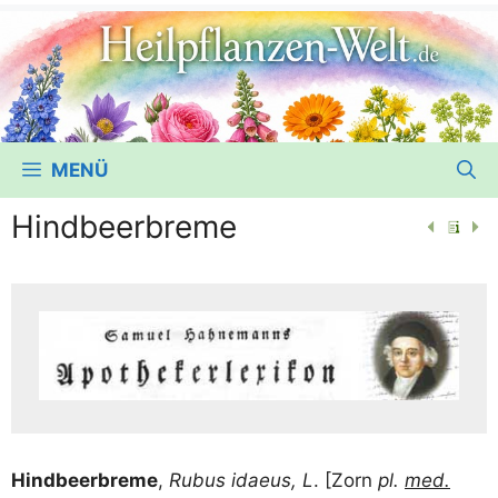
MENÜ
Hindbeerbreme
Hind­beer­bre­me
,
Rubus idae­us, L
. [Zorn
pl.
med.