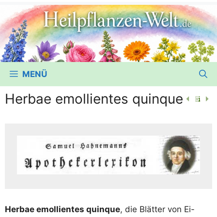
MENÜ
Herbae emollientes quinque
Her­bae emol­li­en­tes quin­que
, die Blät­ter von Ei-