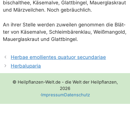
bischalthee, Käse­mal­ve, Glatt­bin­gel, Mau­er­glas­kraut
und März­veil­chen. Noch gebräuchlich.
An ihrer Stel­le wer­den zuwei­len genom­men die Blät­
ter von Käse­mal­ve, Schleim­bä­ren­klau, Weiß­m­an­gold,
Mau­er­glas­kraut und Glattbingel.
Herbae emollientes quatuor secundariae
Herbaluparia
© Heilpflanzen-Welt.de - die Welt der Heilpflanzen,
2026
·
Impressum
Datenschutz