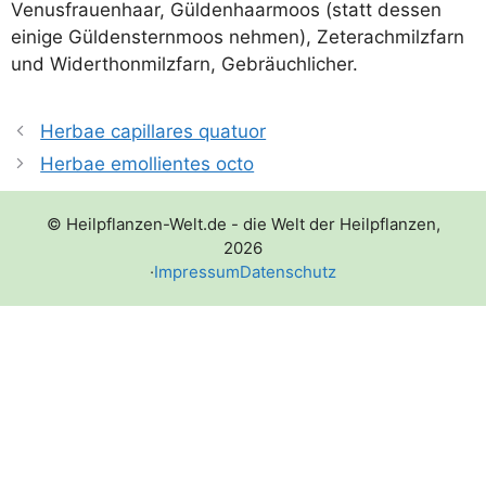
Venus­frau­en­haar, Gül­den­haar­moos (statt des­sen
eini­ge Gül­den­s­tern­moos neh­men), Zeter­ach­milz­farn
und Widert­hon­milz­farn, Gebräuchlicher.
Herbae capillares quatuor
Herbae emollientes octo
© Heilpflanzen-Welt.de - die Welt der Heilpflanzen,
2026
·
Impressum
Datenschutz