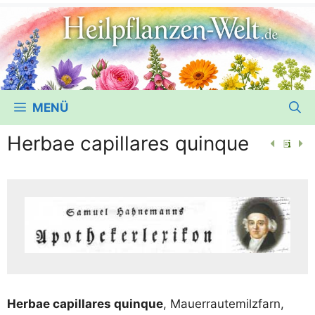
MENÜ
Herbae capillares quinque
Her­bae capil­la­res quin­que
, Mau­er­rau­te­milz­farn,