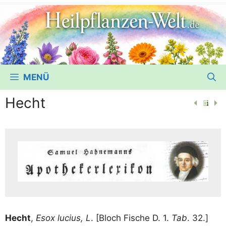
MENÜ
Hecht
Hecht
,
Esox luci­us, L
. [Bloch Fische D. 1.
Tab
. 32.]