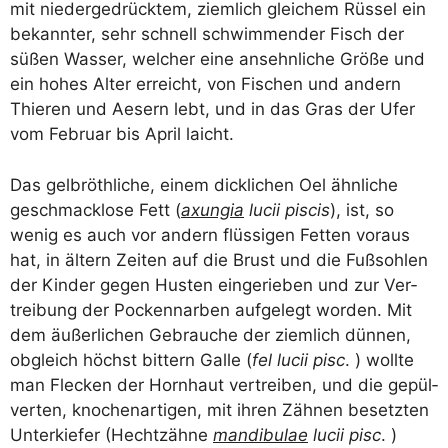
mit nie­der­ge­drück­tem, ziem­lich glei­chem Rüs­sel ein
bekann­ter, sehr schnell schwim­men­der Fisch der
süßen Was­ser, wel­cher eine ansehn­li­che Grö­ße und
ein hohes Alter erreicht, von Fischen und andern
Thie­ren und Aesern lebt, und in das Gras der Ufer
vom Febru­ar bis April laicht.
Das gelb­röth­li­che, einem dick­li­chen Oel ähn­li­che
geschmack­lo­se Fett (
axun­gia
lucii piscis
), ist, so
wenig es auch vor andern flüs­si­gen Fet­ten vor­aus
hat, in ältern Zei­ten auf die Brust und die Fuß­soh­len
der Kin­der gegen Hus­ten ein­ge­rie­ben und zur Ver­
trei­bung der Pocken­nar­ben auf­ge­legt wor­den. Mit
dem äußer­li­chen Gebrau­che der ziem­lich dün­nen,
obgleich höchst bit­tern Gal­le (
fel lucii pisc
. ) woll­te
man Fle­cken der Horn­haut ver­trei­ben, und die gepül­
ver­ten, kno­chen­ar­ti­gen, mit ihren Zäh­nen besetz­ten
Unter­kie­fer (Hecht­zäh­ne
man­di­bu­lae
lucii pisc
. )