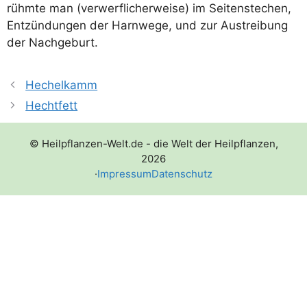
rühm­te man (ver­werf­li­cher­wei­se) im Sei­ten­ste­chen,
Ent­zün­dun­gen der Harn­we­ge, und zur Aus­trei­bung
der Nachgeburt.
Hechelkamm
Hechtfett
© Heilpflanzen-Welt.de - die Welt der Heilpflanzen,
2026
·
Impressum
Datenschutz