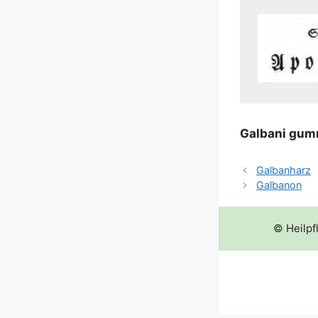
Gal­ba­ni gum
Galbanharz
Galbanon
© Heilpf