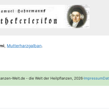
­mi
,
Mut­ter­harz­gal­ban
.
lanzen-Welt.de - die Welt der Heilpflanzen, 2026
·
Impressum
Dat