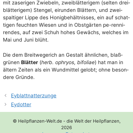
mit zase­ri­gen Zwie­beln, zwei­blät­te­ri­gem (sel­ten drei­
blät­te­ri­gem) Sten­gel, eirun­den Blät­tern, und zwei­
spal­ti­ger Lip­pe des Honig­be­hält­nis­ses, ein auf schat­
ti­gen feuch­ten Wie­sen und in Obst­gär­ten pe-ren­ni­
ren­des, auf zwei Schuh hohes Gewächs, wel­ches im
Mai und Juni blüht.
Die dem Breit­we­ge­rich an Gestalt ähn­li­chen, blaß­
grü­nen
Blät­ter
(
herb. ophry­os, bifo­li­ae
) hat man in
ältern Zei­ten als ein Wund­mit­tel gelobt; ohne beson­
de­re Gründe.
Eyblattnatterzunge
Eydotter
© Heilpflanzen-Welt.de - die Welt der Heilpflanzen,
2026