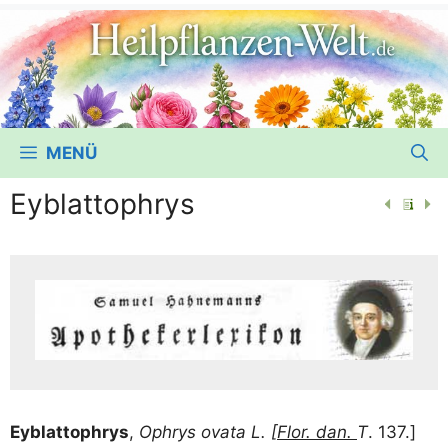
MENÜ
Eyblattophrys
Eyblat­to­phrys
,
Ophrys ovata L. [
Flor. dan.
T
. 137.]